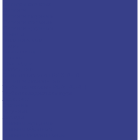
Фильтры сетчатые
Фитинги
Фитинги латунные
Фитинги стальные
Фитинги чугунные
Фланцы
Воротниковые
Глухие
Компенсаторы
Плоские
Прокладки
Свободные
Сшит. полиэтилен PE-X, PE-RT
Фитинги аксиальные
Трубы полиэтилен PE-X (PE-RT)
Трубопроводная арматура
Задвижки
Стальные
Чугунные
Затворы
Клапаны запорные
Клапаны обратные
Клапаны смесительные