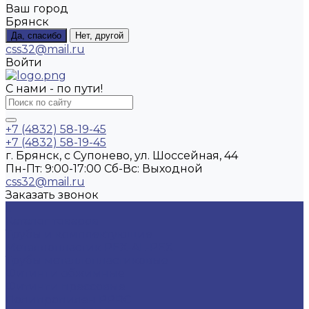
Ваш город
Брянск
Да, спасибо
Нет, другой
css32@mail.ru
Войти
С нами - по пути!
+7 (4832) 58-19-45
+7 (4832) 58-19-45
г. Брянск, с Супонево, ул. Шоссейная, 44
Пн-Пт: 9:00-17:00 Cб-Вс: Выходной
css32@mail.ru
Заказать звонок
...
Каталог товаров
Трубы и комплектующие
Металлопластик PEX-AL-PEX
Трубы металлопластиковые
Фитинги обжимные
Фитинги прессовые
Полипропилен PPRC