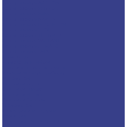
Котлы газовые ARISTON
Котлы газовые FERROLI
Котлы газовые Haier
Котлы газовые NAVIEN
Котлы газовые PROTHERM
Котлы газовые STOUT
Котлы газовые THERMEX
Котлы газовые VAILLANT
Котлы газовые ЛЕМАКС
Котлы газовые ОЧАГ
Дымоходы
Дымоходы FERRUM
Коаксиальные комплекты
Измерительные приборы
Манометры
Счётчики воды
Счетчики Декаст
Счетчики Норма
Счетчики ЭкоНом
Термометры
Изоляция и инструмент
Изоляция
Изоляция ENERGOFLEX
Инструменты