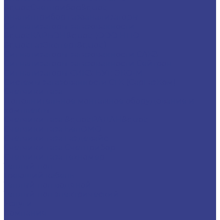
&quot;Счетприбор&quot;
Аналитприбор газоанализаторы
Сигнализаторы загазованности
&quot;КАРБОН&quot; (ООО НПО
&quot;ГазЭксперт&quot;)
Сигнализаторы загазованности САКЗ
Сигнализаторы загазованности Сейтрон
Сигнализаторы СИКЗ; БУГ; ЭКО-М
Системы загазованности СГК (СарГазКом)
Счётчики газа
Дополнительное монтажное оборудование и
комплекты
Счетчики газа &quot;РАДАН&quot;
Счетчики газа БелОМО
Счётчики газа Газдевайс
Счётчики газа Счётприбор
Счётчики газа Техномер
Теплый пол
Греющий кабель
Теплый пол водяной
Теплый пол электрический
Услуги
Компания