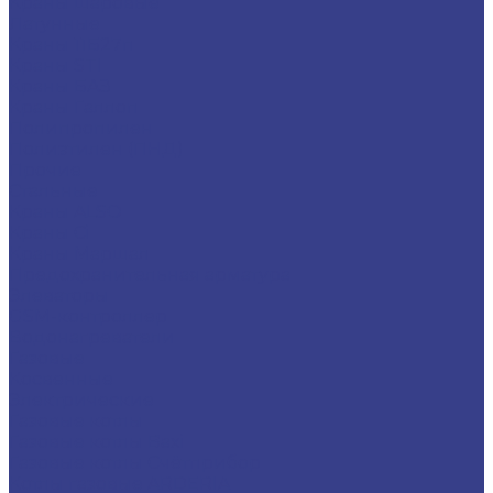
Краны шаровые
Латунные
Краны 11Б27п
Краны STI
Краны БАЗ
Краны Галлоп
Полипропилен
Полиэтилен (ПНД)
Прочие
Стальные
Краны ALSO
Краны Ci
Краны Маршал
Предохранительная арматура
Элеваторы
GSM-контроллер
Водонагреватели
Газовые
Косвенные
Электрические
Газовые котлы
Газовые котлы Baxi
Газовые котлы Счётприбор
Котлы газовые ARDERIA