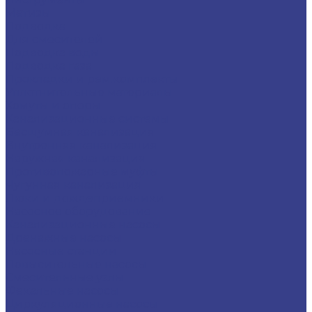
Метизы
Подводка
Для смесителей
Подводка воды
Подводка газа
Прокладки и рем.комплекты
Уплотнительные материалы
Хомуты и опоры
Канализационные системы
Бесшумная канализация
Внутренняя канализация
Наружная канализация
Противопожарные муфты
Чугунная канализация
Люки и дождеприемники
Насосное оборудование
Канализационные насосы
Дренажные насосы
Насосные станции
Повысительные насосы
Смесительные узлы
Фекальные насосы
Циркуляционные насосы