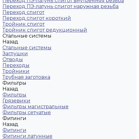
Переход ПЭ-латунь спигот внутренняя резьба
Переход ПЭ-латунь спигот наружная резьба
Переход спигот
Переход спигот короткий
Тройник спигот
Тройник спигот редукционный
Стальные системы
Назад
Стальные системы
Заглушки
Отводы
Переходы
Тройники
Трубная заготовка
Фильтры
Назад
Фильтры
Грязевики
Фильтры магистральные
Фильтры сетчатые
Фитинги
Назад
Фитинги
Фитинги латунные