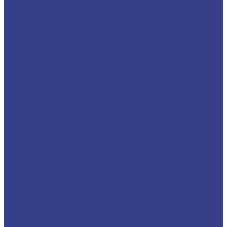
Пожарное оборудование
Гидранты пожарные
Краны пожарные
Рукава, стволы и головки
Устройства пожаротушения
Шкафы пожарные
Радиаторы отопления
Комплектующие
Чугунные радиаторы
Алюминиевые радиаторы
Арматура
Термоголовки
Клапаны
Узлы
Биметаллические радиаторы
Стальные радиаторы
Теплоноситель
Расширительные баки
Сантехника
Арматура
Полотенцесушители
Сифоны
Сигнализаторы загазованности
Системы загазованности ЗАО