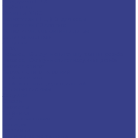
Инструмент PPRC
Трубы PPRC
Фитинги PPRC
Полиэтилен ПНД (ПЭ) для воды
Полиэтилен ПЭ для газа
Полиэтиленовые фитинги литые
Заглушка короткая
Заглушки
Отвод
Переход ПЭ-латунь спигот внутренняя резьба
Переход ПЭ-латунь спигот наружная резьба
Переход спигот
Переход спигот короткий
Тройник спигот
Тройник спигот редукционный
Стальные системы
Заглушки
Отводы
Переходы
Тройники
Трубная заготовка
Фильтры
Грязевики
Фильтры магистральные