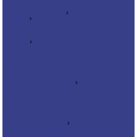
Счетчики ЭкоНом
Термометры
Изоляция и инструмент
Изоляция
Изоляция ENERGOFLEX
Инструменты
Метизы
Подводка
Для смесителей
Подводка воды
Подводка газа
Прокладки и рем.комплекты
Уплотнительные материалы
Хомуты и опоры
Канализационные системы
Бесшумная канализация
Внутренняя канализация
Наружная канализация
Противопожарные муфты
Чугунная канализация
Люки и дождеприемники
Насосное оборудование
Канализационные насосы
Дренажные насосы