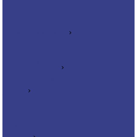
Насосные станции
Повысительные насосы
Смесительные узлы
Фекальные насосы
Циркуляционные насосы
Пожарное оборудование
Гидранты пожарные
Краны пожарные
Рукава, стволы и головки
Устройства пожаротушения
Шкафы пожарные
Радиаторы отопления
Комплектующие
Чугунные радиаторы
Алюминиевые радиаторы
Арматура
Термоголовки
Клапаны
Узлы
Биметаллические радиаторы
Стальные радиаторы
Теплоноситель
Расширительные баки