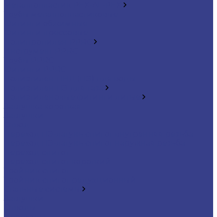
Металлопластик PEX-AL-PEX
Трубы металлопластиковые
Фитинги обжимные
Фитинги прессовые
Полипропилен PPRC
Инструмент PPRC
Трубы PPRC
Фитинги PPRC
Полиэтилен ПНД (ПЭ) для воды
Полиэтилен ПЭ для газа
Полиэтиленовые фитинги литые
Заглушка короткая
Заглушки
Отвод
Переход ПЭ-латунь спигот внутренняя резьба
Переход ПЭ-латунь спигот наружная резьба
Переход спигот
Переход спигот короткий
Тройник спигот
Тройник спигот редукционный
Стальные системы
Заглушки
Отводы
Переходы