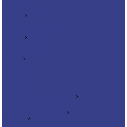
Тройники
Трубная заготовка
Фильтры
Грязевики
Фильтры магистральные
Фильтры сетчатые
Фитинги
Фитинги латунные
Фитинги стальные
Фитинги чугунные
Фланцы
Воротниковые
Глухие
Компенсаторы
Плоские
Прокладки
Свободные
Сшит. полиэтилен PE-X, PE-RT
Фитинги аксиальные
Трубы полиэтилен PE-X (PE-RT)
Трубопроводная арматура
Задвижки
Стальные