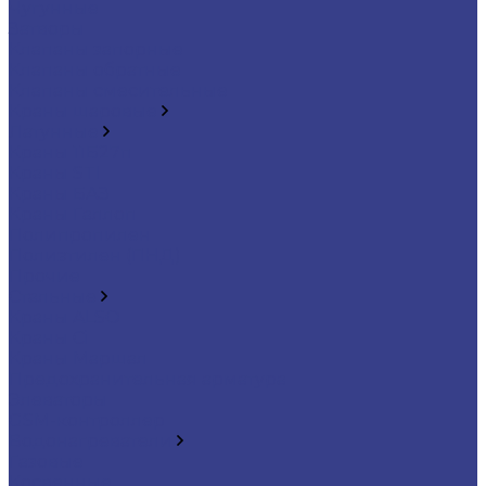
Чугунные
Затворы
Клапаны запорные
Клапаны обратные
Клапаны смесительные
Краны шаровые
Латунные
Краны 11Б27п
Краны STI
Краны БАЗ
Краны Галлоп
Полипропилен
Полиэтилен (ПНД)
Прочие
Стальные
Краны ALSO
Краны Ci
Краны Маршал
Предохранительная арматура
Элеваторы
GSM-контроллер
Водонагреватели
Газовые
Косвенные