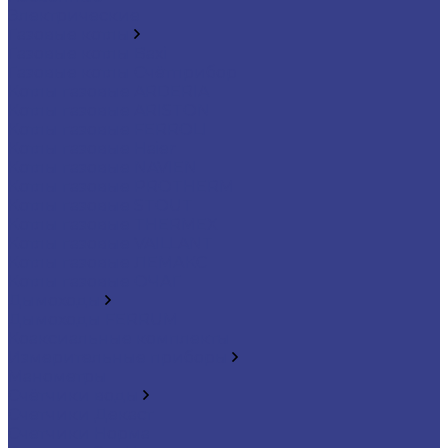
Электрические
Газовые котлы
Газовые котлы Baxi
Газовые котлы Счётприбор
Котлы газовые ARDERIA
Котлы газовые ARISTON
Котлы газовые FERROLI
Котлы газовые Haier
Котлы газовые NAVIEN
Котлы газовые PROTHERM
Котлы газовые STOUT
Котлы газовые THERMEX
Котлы газовые VAILLANT
Котлы газовые ЛЕМАКС
Котлы газовые ОЧАГ
Дымоходы
Дымоходы FERRUM
Коаксиальные комплекты
Измерительные приборы
Манометры
Счётчики воды
Счетчики Декаст
Счетчики Норма