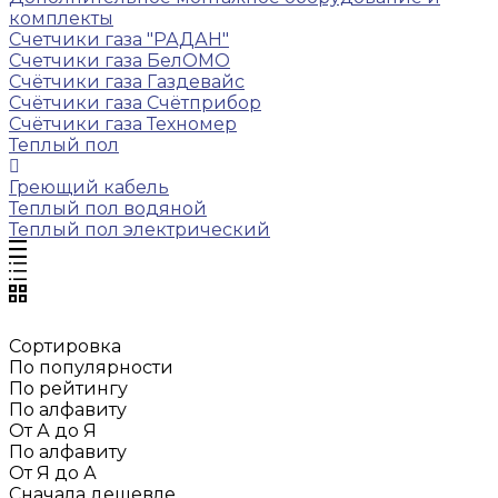
комплекты
Счетчики газа "РАДАН"
Счетчики газа БелОМО
Счётчики газа Газдевайс
Счётчики газа Счётприбор
Счётчики газа Техномер
Теплый пол
Греющий кабель
Теплый пол водяной
Теплый пол электрический
Сортировка
По популярности
По рейтингу
По алфавиту
От А до Я
По алфавиту
От Я до А
Сначала дешевле