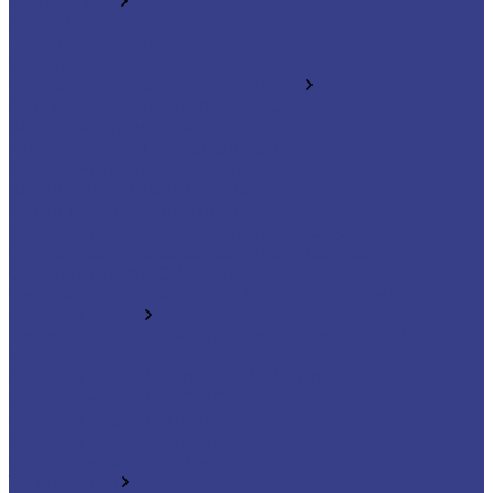
Сантехника
Арматура
Полотенцесушители
Сифоны
Сигнализаторы загазованности
Системы загазованности ЗАО
&quot;Счетприбор&quot;
Аналитприбор газоанализаторы
Сигнализаторы загазованности
&quot;КАРБОН&quot; (ООО НПО
&quot;ГазЭксперт&quot;)
Сигнализаторы загазованности САКЗ
Сигнализаторы загазованности Сейтрон
Сигнализаторы СИКЗ; БУГ; ЭКО-М
Системы загазованности СГК (СарГазКом)
Счётчики газа
Дополнительное монтажное оборудование и
комплекты
Счетчики газа &quot;РАДАН&quot;
Счетчики газа БелОМО
Счётчики газа Газдевайс
Счётчики газа Счётприбор
Счётчики газа Техномер
Теплый пол