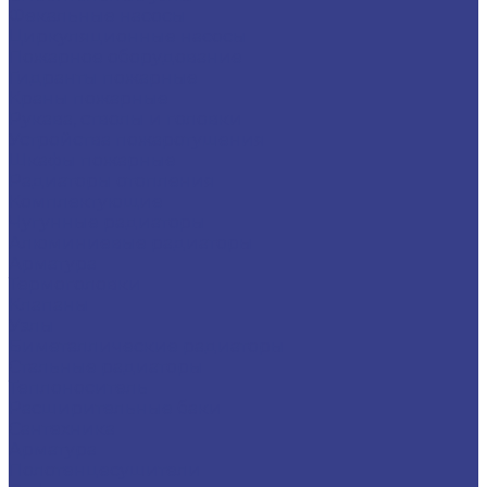
Фекальные насосы
Циркуляционные насосы
Пожарное оборудование
Гидранты пожарные
Краны пожарные
Рукава, стволы и головки
Устройства пожаротушения
Шкафы пожарные
Радиаторы отопления
Комплектующие
Чугунные радиаторы
Алюминиевые радиаторы
Арматура
Термоголовки
Клапаны
Узлы
Биметаллические радиаторы
Стальные радиаторы
Теплоноситель
Расширительные баки
Сантехника
Арматура
Полотенцесушители