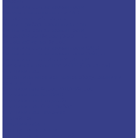
Сифоны
Сигнализаторы загазованности
Системы загазованности ЗАО
&quot;Счетприбор&quot;
Аналитприбор газоанализаторы
Сигнализаторы загазованности
&quot;КАРБОН&quot; (ООО НПО
&quot;ГазЭксперт&quot;)
Сигнализаторы загазованности САКЗ
Сигнализаторы загазованности Сейтрон
Сигнализаторы СИКЗ; БУГ; ЭКО-М
Системы загазованности СГК (СарГазКом)
Счётчики газа
Дополнительное монтажное оборудование и
комплекты
Счетчики газа &quot;РАДАН&quot;
Счетчики газа БелОМО
Счётчики газа Газдевайс
Счётчики газа Счётприбор
Счётчики газа Техномер
Теплый пол
Греющий кабель
Теплый пол водяной
Теплый пол электрический