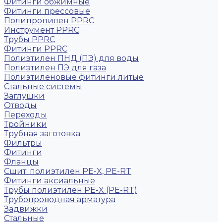
Фитинги обжимные
Фитинги прессовые
Полипропилен PPRC
Инструмент PPRC
Трубы PPRC
Фитинги PPRC
Полиэтилен ПНД (ПЭ) для воды
Полиэтилен ПЭ для газа
Полиэтиленовые фитинги литые
Стальные системы
Заглушки
Отводы
Переходы
Тройники
Трубная заготовка
Фильтры
Фитинги
Фланцы
Сшит. полиэтилен PE-X, PE-RT
Фитинги аксиальные
Трубы полиэтилен PE-X (PE-RT)
Трубопроводная арматура
Задвижки
Стальные