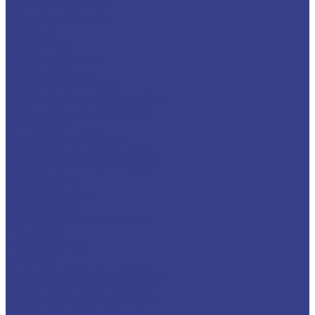
GSM-контроллер
Водонагреватели
Газовые
Косвенные
Электрические
Газовые котлы
Газовые котлы Baxi
Газовые котлы Счётприбор
Котлы газовые ARDERIA
Дымоходы
Дымоходы FERRUM
Коаксиальные комплекты
Измерительные приборы
Манометры
Счётчики воды
Термометры
Изоляция и инструмент
Изоляция
Инструменты
Метизы
Канализационные системы
Бесшумная канализация
Внутренняя канализация
Наружная канализация