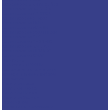
Газовые котлы Счётприбор
Котлы газовые ARDERIA
Котлы газовые ARISTON
Котлы газовые FERROLI
Котлы газовые Haier
Котлы газовые NAVIEN
Котлы газовые PROTHERM
Котлы газовые STOUT
Котлы газовые THERMEX
Котлы газовые VAILLANT
Котлы газовые ЛЕМАКС
Котлы газовые ОЧАГ
Дымоходы
Дымоходы FERRUM
Коаксиальные комплекты
Измерительные приборы
Манометры
Счётчики воды
Счетчики Декаст
Счетчики Норма
Счетчики ЭкоНом
Термометры
Изоляция и инструмент