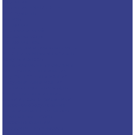
Изоляция
Изоляция ENERGOFLEX
Инструменты
Метизы
Подводка
Для смесителей
Подводка воды
Подводка газа
Прокладки и рем.комплекты
Уплотнительные материалы
Хомуты и опоры
Канализационные системы
Бесшумная канализация
Внутренняя канализация
Наружная канализация
Противопожарные муфты
Чугунная канализация
Люки и дождеприемники
Насосное оборудование
Канализационные насосы
Дренажные насосы
Насосные станции
Повысительные насосы
Смесительные узлы