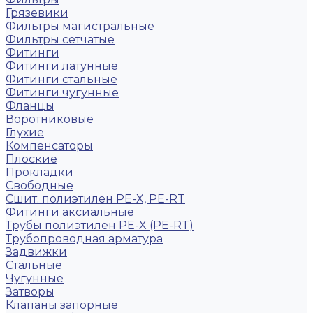
Грязевики
Фильтры магистральные
Фильтры сетчатые
Фитинги
Фитинги латунные
Фитинги стальные
Фитинги чугунные
Фланцы
Воротниковые
Глухие
Компенсаторы
Плоские
Прокладки
Свободные
Сшит. полиэтилен PE-X, PE-RT
Фитинги аксиальные
Трубы полиэтилен PE-X (PE-RT)
Трубопроводная арматура
Задвижки
Стальные
Чугунные
Затворы
Клапаны запорные