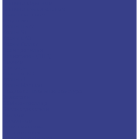
Клапаны обратные
Клапаны смесительные
Краны шаровые
Латунные
Краны 11Б27п
Краны STI
Краны БАЗ
Краны Галлоп
Полипропилен
Полиэтилен (ПНД)
Прочие
Стальные
Краны ALSO
Краны Ci
Краны Маршал
Предохранительная арматура
Элеваторы
GSM-контроллер
Водонагреватели
Газовые
Косвенные
Электрические
Газовые котлы
Газовые котлы Baxi