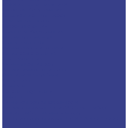
Люки и дождеприемники
Насосное оборудование
Канализационные насосы
Дренажные насосы
Насосные станции
Пожарное оборудование
Гидранты пожарные
Краны пожарные
Рукава, стволы и головки
Радиаторы отопления
Комплектующие
Чугунные радиаторы
Алюминиевые радиаторы
Расширительные баки
Сантехника
Арматура
Полотенцесушители
Сифоны
Сигнализаторы загазованности
Системы загазованности ЗАО "Счетприбор"
Аналитприбор газоанализаторы
Сигнализаторы загазованности "КАРБОН" (ООО
НПО "ГазЭксперт")