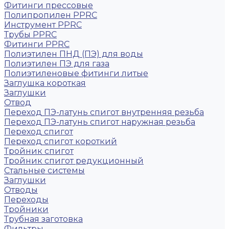
Фитинги прессовые
Полипропилен PPRC
Инструмент PPRC
Трубы PPRC
Фитинги PPRC
Полиэтилен ПНД (ПЭ) для воды
Полиэтилен ПЭ для газа
Полиэтиленовые фитинги литые
Заглушка короткая
Заглушки
Отвод
Переход ПЭ-латунь спигот внутренняя резьба
Переход ПЭ-латунь спигот наружная резьба
Переход спигот
Переход спигот короткий
Тройник спигот
Тройник спигот редукционный
Стальные системы
Заглушки
Отводы
Переходы
Тройники
Трубная заготовка
Фильтры