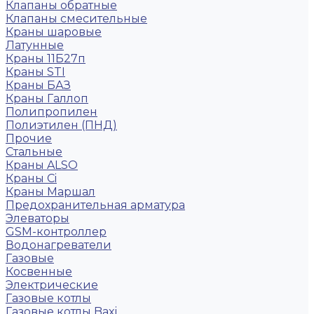
Клапаны обратные
Клапаны смесительные
Краны шаровые
Латунные
Краны 11Б27п
Краны STI
Краны БАЗ
Краны Галлоп
Полипропилен
Полиэтилен (ПНД)
Прочие
Стальные
Краны ALSO
Краны Ci
Краны Маршал
Предохранительная арматура
Элеваторы
GSM-контроллер
Водонагреватели
Газовые
Косвенные
Электрические
Газовые котлы
Газовые котлы Baxi