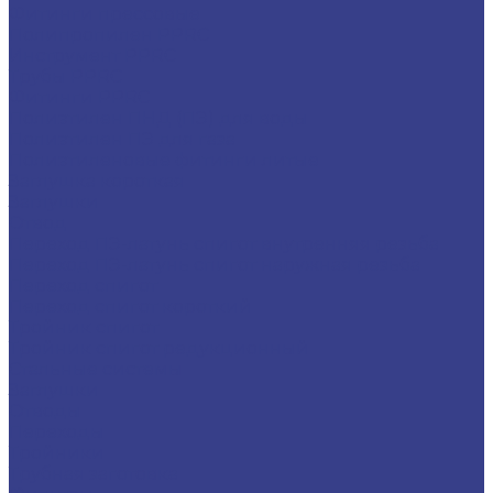
Фитинги прессовые
Полипропилен PPRC
Инструмент PPRC
Трубы PPRC
Фитинги PPRC
Полиэтилен ПНД (ПЭ) для воды
Полиэтилен ПЭ для газа
Полиэтиленовые фитинги литые
Заглушка короткая
Заглушки
Отвод
Переход ПЭ-латунь спигот внутренняя резьба
Переход ПЭ-латунь спигот наружная резьба
Переход спигот
Переход спигот короткий
Тройник спигот
Тройник спигот редукционный
Стальные системы
Заглушки
Отводы
Переходы
Тройники
Трубная заготовка