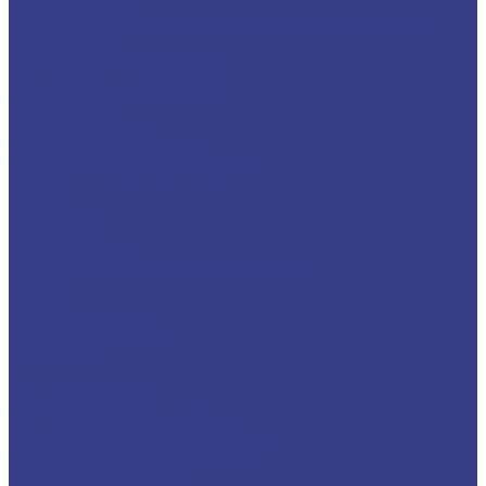
Счётчики газа
Дополнительное монтажное оборудование и
комплекты
Счетчики газа "РАДАН"
Счетчики газа БелОМО
Теплый пол
Греющий кабель
Теплый пол водяной
Теплый пол электрический
Услуги
Компания
Вакансии
Сертификаты
Политика конфиденциальности
Акции
Наши партнеры
Доставка и оплата
Контакты
...
Каталог товаров
Трубы и комплектующие
Металлопластик PEX-AL-PEX
Трубы металлопластиковые
Фитинги обжимные