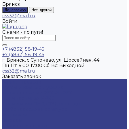
Брянск
Да, спасибо
Нет, другой
css32@mail.ru
Войти
С нами - по пути!
+7 (4832) 58-19-45
+7 (4832) 58-19-45
г. Брянск, с Супонево, ул. Шоссейная, 44
Пн-Пт: 9:00-17:00 Cб-Вс: Выходной
css32@mail.ru
Заказать звонок
Каталог товаров
Трубы и комплектующие
Металлопластик PEX-AL-PEX
Полипропилен PPRC
Полиэтилен ПНД (ПЭ) для воды
Трубопроводная арматура
Задвижки
Затворы
Клапаны запорные