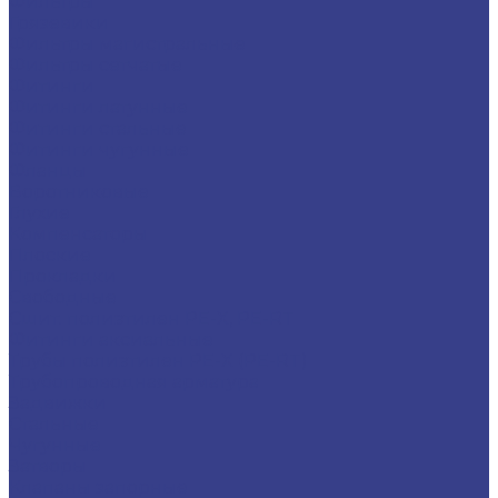
Фильтры
Грязевики
Фильтры магистральные
Фильтры сетчатые
Фитинги
Фитинги латунные
Фитинги стальные
Фитинги чугунные
Фланцы
Воротниковые
Глухие
Компенсаторы
Плоские
Прокладки
Свободные
Сшит. полиэтилен PE-X, PE-RT
Фитинги аксиальные
Трубы полиэтилен PE-X (PE-RT)
Трубопроводная арматура
Задвижки
Стальные
Чугунные
Затворы
Клапаны запорные