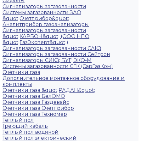
Сифоны
Сигнализаторы загазованности
Системы загазованности ЗАО
&quot;Счетприбор&quot;
Аналитприбор газоанализаторы
Сигнализаторы загазованности
&quot;КАРБОН&quot; (ООО НПО
&quot;ГазЭксперт&quot;)
Сигнализаторы загазованности САКЗ
Сигнализаторы загазованности Сейтрон
Сигнализаторы СИКЗ; БУГ; ЭКО-М
Системы загазованности СГК (СарГазКом)
Счётчики газа
Дополнительное монтажное оборудование и
комплекты
Счетчики газа &quot;РАДАН&quot;
Счетчики газа БелОМО
Счётчики газа Газдевайс
Счётчики газа Счётприбор
Счётчики газа Техномер
Теплый пол
Греющий кабель
Теплый пол водяной
Теплый пол электрический