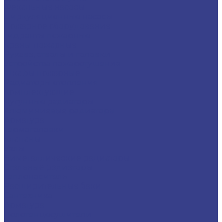
Фекальные насосы
Циркуляционные насосы
Пожарное оборудование
Гидранты пожарные
Краны пожарные
Рукава, стволы и головки
Устройства пожаротушения
Шкафы пожарные
Радиаторы отопления
Комплектующие
Чугунные радиаторы
Алюминиевые радиаторы
Арматура
Термоголовки
Клапаны
Узлы
Биметаллические радиаторы
Стальные радиаторы
Теплоноситель
Расширительные баки
Сантехника
Арматура
Полотенцесушители