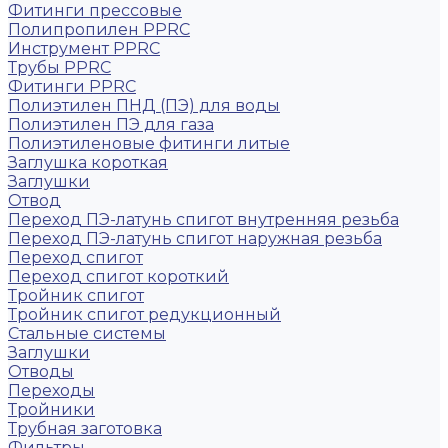
Фитинги прессовые
Полипропилен PPRC
Инструмент PPRC
Трубы PPRC
Фитинги PPRC
Полиэтилен ПНД (ПЭ) для воды
Полиэтилен ПЭ для газа
Полиэтиленовые фитинги литые
Заглушка короткая
Заглушки
Отвод
Переход ПЭ-латунь спигот внутренняя резьба
Переход ПЭ-латунь спигот наружная резьба
Переход спигот
Переход спигот короткий
Тройник спигот
Тройник спигот редукционный
Стальные системы
Заглушки
Отводы
Переходы
Тройники
Трубная заготовка
Фильтры