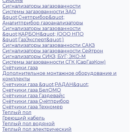
Сифоны
Сигнализаторы загазованности
Системы загазованности ЗАО
&quot;Счетприбор&quot;
Аналитприбор газоанализаторы
Сигнализаторы загазованности
&quot;КАРБОН&quot; (ООО НПО
&quot;ГазЭксперт&quot;)
Сигнализаторы загазованности САКЗ
Сигнализаторы загазованности Сейтрон
Сигнализаторы СИКЗ; БУГ; ЭКО-М
Системы загазованности СГК (СарГазКом)
Счётчики газа
Дополнительное монтажное оборудование и
комплекты
Счетчики газа &quot;РАДАН&quot;
Счетчики газа БелОМО
Счётчики газа Газдевайс
Счётчики газа Счётприбор
Счётчики газа Техномер
Теплый пол
Греющий кабель
Теплый пол водяной
Теплый пол электрический