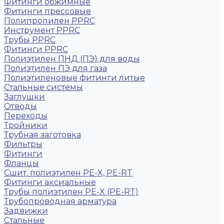
Фитинги обжимные
Фитинги прессовые
Полипропилен PPRC
Инструмент PPRC
Трубы PPRC
Фитинги PPRC
Полиэтилен ПНД (ПЭ) для воды
Полиэтилен ПЭ для газа
Полиэтиленовые фитинги литые
Стальные системы
Заглушки
Отводы
Переходы
Тройники
Трубная заготовка
Фильтры
Фитинги
Фланцы
Сшит. полиэтилен PE-X, PE-RT
Фитинги аксиальные
Трубы полиэтилен PE-X (PE-RT)
Трубопроводная арматура
Задвижки
Стальные