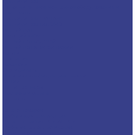
Счётчики газа
Дополнительное монтажное оборудование и
комплекты
Счетчики газа "РАДАН"
Счетчики газа БелОМО
Теплый пол
Греющий кабель
Теплый пол водяной
Теплый пол электрический
Услуги
Компания
Вакансии
Сертификаты
Политика конфиденциальности
Акции
Наши партнеры
Доставка и оплата
Контакты
...
Каталог товаров
Трубы и комплектующие
Металлопластик PEX-AL-PEX
Трубы металлопластиковые
Фитинги обжимные