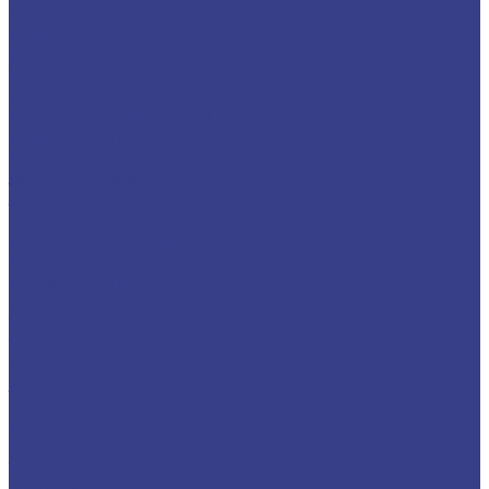
Фитинги прессовые
Полипропилен PPRC
Инструмент PPRC
Трубы PPRC
Фитинги PPRC
Полиэтилен ПНД (ПЭ) для воды
Полиэтилен ПЭ для газа
Полиэтиленовые фитинги литые
Заглушка короткая
Заглушки
Отвод
Переход ПЭ-латунь спигот внутренняя резьба
Переход ПЭ-латунь спигот наружная резьба
Переход спигот
Переход спигот короткий
Тройник спигот
Тройник спигот редукционный
Стальные системы
Заглушки
Отводы
Переходы
Тройники
Трубная заготовка