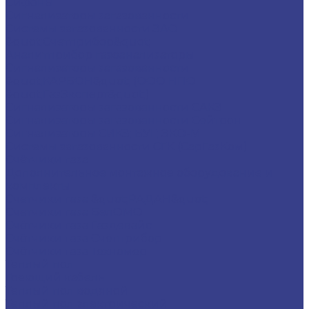
Сифоны
Сигнализаторы загазованности
Системы загазованности ЗАО
&quot;Счетприбор&quot;
Аналитприбор газоанализаторы
Сигнализаторы загазованности
&quot;КАРБОН&quot; (ООО НПО
&quot;ГазЭксперт&quot;)
Сигнализаторы загазованности САКЗ
Сигнализаторы загазованности Сейтрон
Сигнализаторы СИКЗ; БУГ; ЭКО-М
Системы загазованности СГК (СарГазКом)
Счётчики газа
Дополнительное монтажное оборудование и
комплекты
Счетчики газа &quot;РАДАН&quot;
Счетчики газа БелОМО
Счётчики газа Газдевайс
Счётчики газа Счётприбор
Счётчики газа Техномер
Теплый пол
Греющий кабель
Теплый пол водяной
Теплый пол электрический