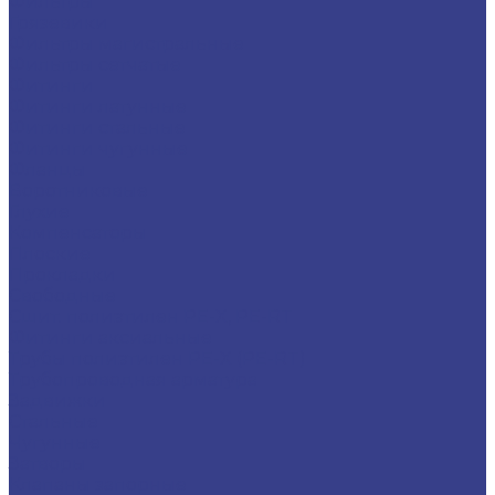
Фильтры
Грязевики
Фильтры магистральные
Фильтры сетчатые
Фитинги
Фитинги латунные
Фитинги стальные
Фитинги чугунные
Фланцы
Воротниковые
Глухие
Компенсаторы
Плоские
Прокладки
Свободные
Сшит. полиэтилен PE-X, PE-RT
Фитинги аксиальные
Трубы полиэтилен PE-X (PE-RT)
Трубопроводная арматура
Задвижки
Стальные
Чугунные
Затворы
Клапаны запорные