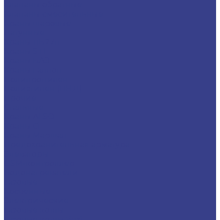
Клапаны обратные
Клапаны смесительные
Краны шаровые
Латунные
Краны 11Б27п
Краны STI
Краны БАЗ
Краны Галлоп
Полипропилен
Полиэтилен (ПНД)
Прочие
Стальные
Краны ALSO
Краны Ci
Краны Маршал
Предохранительная арматура
Элеваторы
GSM-контроллер
Водонагреватели
Газовые
Косвенные
Электрические
Газовые котлы
Газовые котлы Baxi