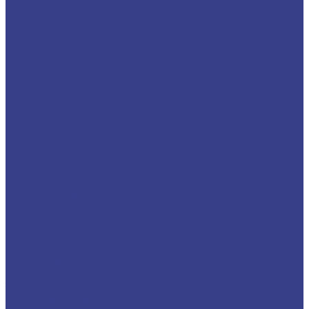
Газовые котлы Счётприбор
Котлы газовые ARDERIA
Котлы газовые ARISTON
Котлы газовые FERROLI
Котлы газовые Haier
Котлы газовые NAVIEN
Котлы газовые PROTHERM
Котлы газовые STOUT
Котлы газовые THERMEX
Котлы газовые VAILLANT
Котлы газовые ЛЕМАКС
Котлы газовые ОЧАГ
Дымоходы
Дымоходы FERRUM
Коаксиальные комплекты
Измерительные приборы
Манометры
Счётчики воды
Счетчики Декаст
Счетчики Норма
Счетчики ЭкоНом
Термометры
Изоляция и инструмент