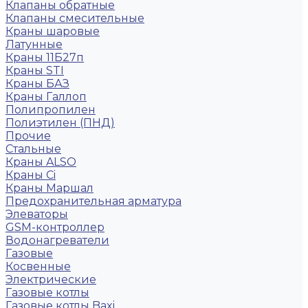
Клапаны обратные
Клапаны смесительные
Краны шаровые
Латунные
Краны 11Б27п
Краны STI
Краны БАЗ
Краны Галлоп
Полипропилен
Полиэтилен (ПНД)
Прочие
Стальные
Краны ALSO
Краны Ci
Краны Маршал
Предохранительная арматура
Элеваторы
GSM-контроллер
Водонагреватели
Газовые
Косвенные
Электрические
Газовые котлы
Газовые котлы Baxi