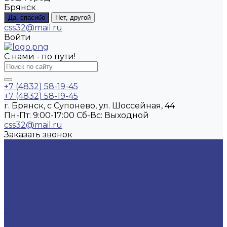
Брянск
Да, спасибо
Нет, другой
css32@mail.ru
Войти
С нами - по пути!
+7 (4832) 58-19-45
+7 (4832) 58-19-45
г. Брянск, с Супонево, ул. Шоссейная, 44
Пн-Пт: 9:00-17:00 Cб-Вс: Выходной
css32@mail.ru
Заказать звонок
Каталог товаров
Трубы и комплектующие
Металлопластик PEX-AL-PEX
Полипропилен PPRC
Полиэтилен ПНД (ПЭ) для воды
Трубопроводная арматура
Задвижки
Затворы
Клапаны запорные