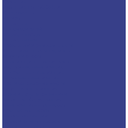
Изоляция
Изоляция ENERGOFLEX
Инструменты
Метизы
Подводка
Для смесителей
Подводка воды
Подводка газа
Прокладки и рем.комплекты
Уплотнительные материалы
Хомуты и опоры
Канализационные системы
Бесшумная канализация
Внутренняя канализация
Наружная канализация
Противопожарные муфты
Чугунная канализация
Люки и дождеприемники
Насосное оборудование
Канализационные насосы
Дренажные насосы
Насосные станции
Повысительные насосы
Смесительные узлы