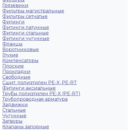
Грязевики
Фильтры магистральные
Фильтры сетчатые
Фитинги
Фитинги латунные
Фитинги стальные
Фитинги чугунные
Фланцы
Воротниковые
Глухие
Компенсаторы
Плоские
Прокладки
Свободные
Сшит. полиэтилен PE-X, PE-RT
Фитинги аксиальные
Трубы полиэтилен PE-X (PE-RT)
Трубопроводная арматура
Задвижки
Стальные
Чугунные
Затворы
Клапаны запорные