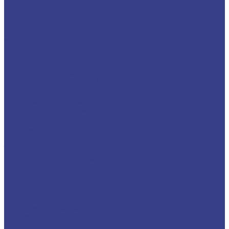
GSM-контроллер
Водонагреватели
Газовые
Косвенные
Электрические
Газовые котлы
Газовые котлы Baxi
Газовые котлы Счётприбор
Котлы газовые ARDERIA
Дымоходы
Дымоходы FERRUM
Коаксиальные комплекты
Измерительные приборы
Манометры
Счётчики воды
Термометры
Изоляция и инструмент
Изоляция
Инструменты
Метизы
Канализационные системы
Бесшумная канализация
Внутренняя канализация
Наружная канализация