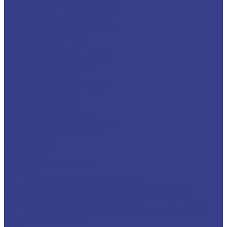
Люки и дождеприемники
Насосное оборудование
Канализационные насосы
Дренажные насосы
Насосные станции
Пожарное оборудование
Гидранты пожарные
Краны пожарные
Рукава, стволы и головки
Радиаторы отопления
Комплектующие
Чугунные радиаторы
Алюминиевые радиаторы
Расширительные баки
Сантехника
Арматура
Полотенцесушители
Сифоны
Сигнализаторы загазованности
Системы загазованности ЗАО "Счетприбор"
Аналитприбор газоанализаторы
Сигнализаторы загазованности "КАРБОН" (ООО
НПО "ГазЭксперт")