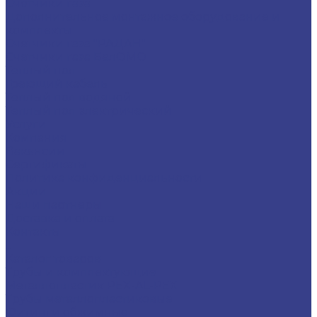
Счётчики газа
Дополнительное монтажное оборудование и
комплекты
Счетчики газа "РАДАН"
Счетчики газа БелОМО
Теплый пол
Греющий кабель
Теплый пол водяной
Теплый пол электрический
Услуги
Компания
Вакансии
Сертификаты
Политика конфиденциальности
Акции
Наши партнеры
Доставка и оплата
Контакты
...
Каталог товаров
Трубы и комплектующие
Металлопластик PEX-AL-PEX
Трубы металлопластиковые
Фитинги обжимные