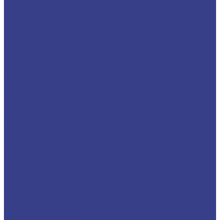
Люки и дождеприемники
Насосное оборудование
Канализационные насосы
Дренажные насосы
Насосные станции
Пожарное оборудование
Гидранты пожарные
Краны пожарные
Рукава, стволы и головки
Радиаторы отопления
Комплектующие
Чугунные радиаторы
Алюминиевые радиаторы
Расширительные баки
Сантехника
Арматура
Полотенцесушители
Сифоны
Сигнализаторы загазованности
Системы загазованности ЗАО "Счетприбор"
Аналитприбор газоанализаторы
Сигнализаторы загазованности "КАРБОН" (ООО
НПО "ГазЭксперт")