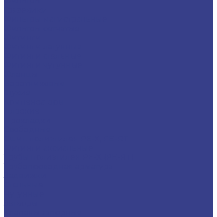
Фильтры
Грязевики
Фильтры магистральные
Фильтры сетчатые
Фитинги
Фитинги латунные
Фитинги стальные
Фитинги чугунные
Фланцы
Воротниковые
Глухие
Компенсаторы
Плоские
Прокладки
Свободные
Сшит. полиэтилен PE-X, PE-RT
Фитинги аксиальные
Трубы полиэтилен PE-X (PE-RT)
Трубопроводная арматура
Задвижки
Стальные
Чугунные
Затворы
Клапаны запорные