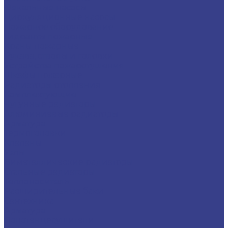
Фекальные насосы
Циркуляционные насосы
Пожарное оборудование
Гидранты пожарные
Краны пожарные
Рукава, стволы и головки
Устройства пожаротушения
Шкафы пожарные
Радиаторы отопления
Комплектующие
Чугунные радиаторы
Алюминиевые радиаторы
Арматура
Термоголовки
Клапаны
Узлы
Биметаллические радиаторы
Стальные радиаторы
Теплоноситель
Расширительные баки
Сантехника
Арматура
Полотенцесушители