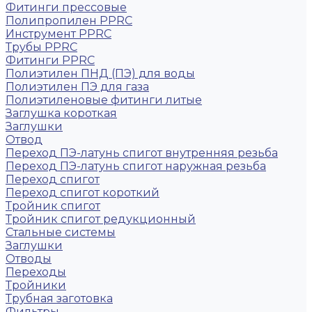
Фитинги прессовые
Полипропилен PPRC
Инструмент PPRC
Трубы PPRC
Фитинги PPRC
Полиэтилен ПНД (ПЭ) для воды
Полиэтилен ПЭ для газа
Полиэтиленовые фитинги литые
Заглушка короткая
Заглушки
Отвод
Переход ПЭ-латунь спигот внутренняя резьба
Переход ПЭ-латунь спигот наружная резьба
Переход спигот
Переход спигот короткий
Тройник спигот
Тройник спигот редукционный
Стальные системы
Заглушки
Отводы
Переходы
Тройники
Трубная заготовка
Фильтры