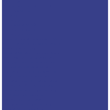
Изоляция
Изоляция ENERGOFLEX
Инструменты
Метизы
Подводка
Для смесителей
Подводка воды
Подводка газа
Прокладки и рем.комплекты
Уплотнительные материалы
Хомуты и опоры
Канализационные системы
Бесшумная канализация
Внутренняя канализация
Наружная канализация
Противопожарные муфты
Чугунная канализация
Люки и дождеприемники
Насосное оборудование
Канализационные насосы
Дренажные насосы
Насосные станции
Повысительные насосы
Смесительные узлы