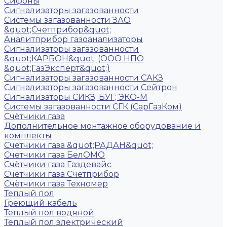
Сифоны
Сигнализаторы загазованности
Системы загазованности ЗАО
&quot;Счетприбор&quot;
Аналитприбор газоанализаторы
Сигнализаторы загазованности
&quot;КАРБОН&quot; (ООО НПО
&quot;ГазЭксперт&quot;)
Сигнализаторы загазованности САКЗ
Сигнализаторы загазованности Сейтрон
Сигнализаторы СИКЗ; БУГ; ЭКО-М
Системы загазованности СГК (СарГазКом)
Счётчики газа
Дополнительное монтажное оборудование и
комплекты
Счетчики газа &quot;РАДАН&quot;
Счетчики газа БелОМО
Счётчики газа Газдевайс
Счётчики газа Счётприбор
Счётчики газа Техномер
Теплый пол
Греющий кабель
Теплый пол водяной
Теплый пол электрический