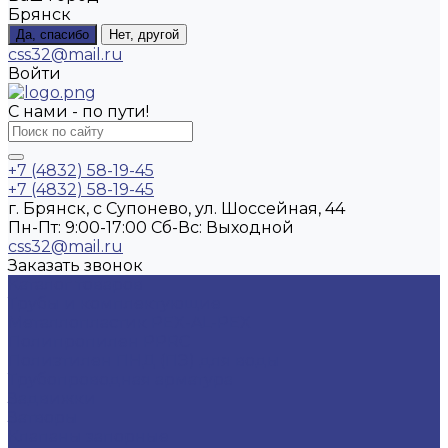
Брянск
Да, спасибо
Нет, другой
css32@mail.ru
Войти
С нами - по пути!
+7 (4832) 58-19-45
+7 (4832) 58-19-45
г. Брянск, с Супонево, ул. Шоссейная, 44
Пн-Пт: 9:00-17:00 Cб-Вс: Выходной
css32@mail.ru
Заказать звонок
Каталог товаров
Трубы и комплектующие
Металлопластик PEX-AL-PEX
Полипропилен PPRC
Полиэтилен ПНД (ПЭ) для воды
Трубопроводная арматура
Задвижки
Затворы
Клапаны запорные