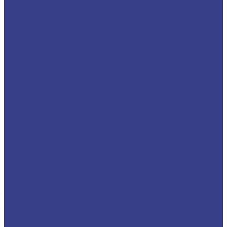
Сифоны
Сигнализаторы загазованности
Системы загазованности ЗАО
&quot;Счетприбор&quot;
Аналитприбор газоанализаторы
Сигнализаторы загазованности
&quot;КАРБОН&quot; (ООО НПО
&quot;ГазЭксперт&quot;)
Сигнализаторы загазованности САКЗ
Сигнализаторы загазованности Сейтрон
Сигнализаторы СИКЗ; БУГ; ЭКО-М
Системы загазованности СГК (СарГазКом)
Счётчики газа
Дополнительное монтажное оборудование и
комплекты
Счетчики газа &quot;РАДАН&quot;
Счетчики газа БелОМО
Счётчики газа Газдевайс
Счётчики газа Счётприбор
Счётчики газа Техномер
Теплый пол
Греющий кабель
Теплый пол водяной
Теплый пол электрический