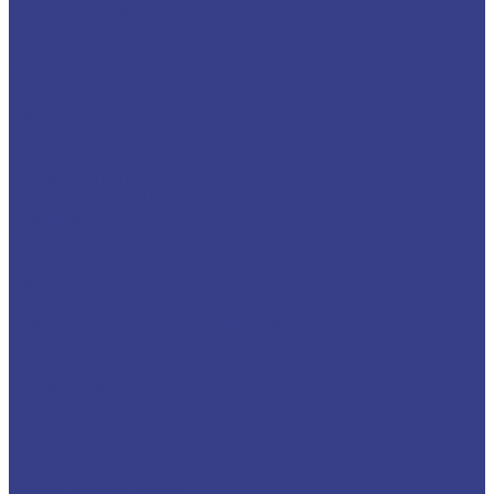
Клапаны обратные
Клапаны смесительные
Краны шаровые
Латунные
Краны 11Б27п
Краны STI
Краны БАЗ
Краны Галлоп
Полипропилен
Полиэтилен (ПНД)
Прочие
Стальные
Краны ALSO
Краны Ci
Краны Маршал
Предохранительная арматура
Элеваторы
GSM-контроллер
Водонагреватели
Газовые
Косвенные
Электрические
Газовые котлы
Газовые котлы Baxi