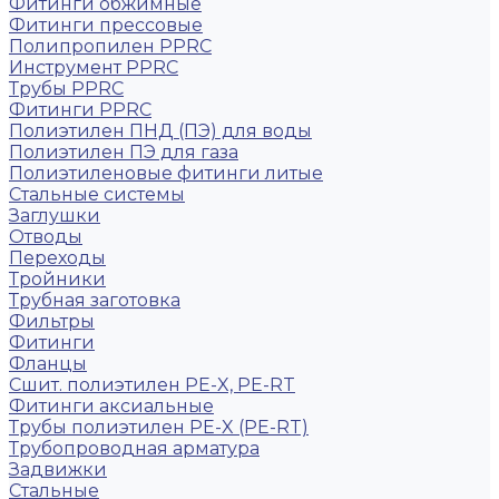
Фитинги обжимные
Фитинги прессовые
Полипропилен PPRC
Инструмент PPRC
Трубы PPRC
Фитинги PPRC
Полиэтилен ПНД (ПЭ) для воды
Полиэтилен ПЭ для газа
Полиэтиленовые фитинги литые
Стальные системы
Заглушки
Отводы
Переходы
Тройники
Трубная заготовка
Фильтры
Фитинги
Фланцы
Сшит. полиэтилен PE-X, PE-RT
Фитинги аксиальные
Трубы полиэтилен PE-X (PE-RT)
Трубопроводная арматура
Задвижки
Стальные