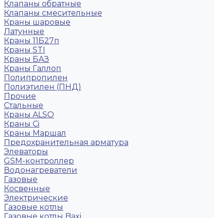
Клапаны обратные
Клапаны смесительные
Краны шаровые
Латунные
Краны 11Б27п
Краны STI
Краны БАЗ
Краны Галлоп
Полипропилен
Полиэтилен (ПНД)
Прочие
Стальные
Краны ALSO
Краны Ci
Краны Маршал
Предохранительная арматура
Элеваторы
GSM-контроллер
Водонагреватели
Газовые
Косвенные
Электрические
Газовые котлы
Газовые котлы Baxi