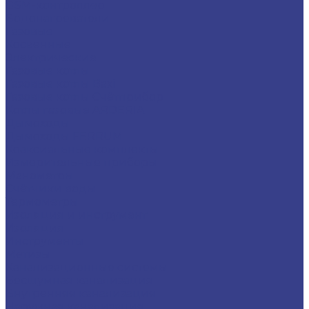
GSM-контроллер
Водонагреватели
Газовые
Косвенные
Электрические
Газовые котлы
Газовые котлы Baxi
Газовые котлы Счётприбор
Котлы газовые ARDERIA
Дымоходы
Дымоходы FERRUM
Коаксиальные комплекты
Измерительные приборы
Манометры
Счётчики воды
Термометры
Изоляция и инструмент
Изоляция
Инструменты
Метизы
Канализационные системы
Бесшумная канализация
Внутренняя канализация
Наружная канализация