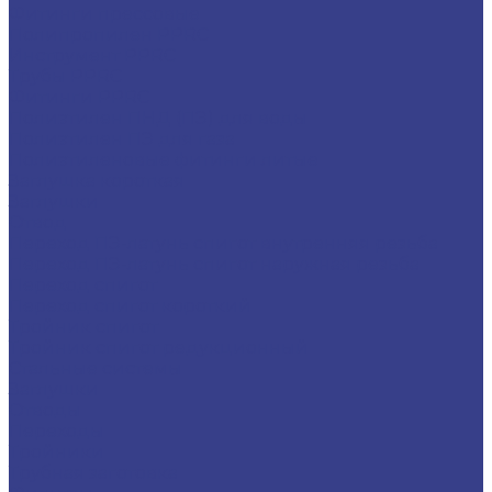
Фитинги прессовые
Полипропилен PPRC
Инструмент PPRC
Трубы PPRC
Фитинги PPRC
Полиэтилен ПНД (ПЭ) для воды
Полиэтилен ПЭ для газа
Полиэтиленовые фитинги литые
Заглушка короткая
Заглушки
Отвод
Переход ПЭ-латунь спигот внутренняя резьба
Переход ПЭ-латунь спигот наружная резьба
Переход спигот
Переход спигот короткий
Тройник спигот
Тройник спигот редукционный
Стальные системы
Заглушки
Отводы
Переходы
Тройники
Трубная заготовка