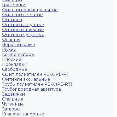
Грязевики
Фильтры магистральные
Фильтры сетчатые
Фитинги
Фитинги латунные
Фитинги стальные
Фитинги чугунные
Фланцы
Воротниковые
Глухие
Компенсаторы
Плоские
Прокладки
Свободные
Сшит. полиэтилен PE-X, PE-RT
Фитинги аксиальные
Трубы полиэтилен PE-X (PE-RT)
Трубопроводная арматура
Задвижки
Стальные
Чугунные
Затворы
Клапаны запорные