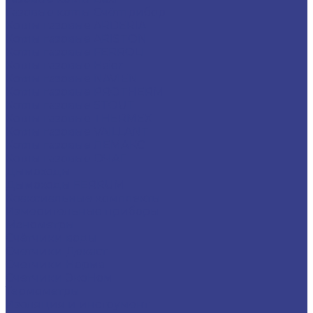
Газовые котлы Счётприбор
Котлы газовые ARDERIA
Котлы газовые ARISTON
Котлы газовые FERROLI
Котлы газовые Haier
Котлы газовые NAVIEN
Котлы газовые PROTHERM
Котлы газовые STOUT
Котлы газовые THERMEX
Котлы газовые VAILLANT
Котлы газовые ЛЕМАКС
Котлы газовые ОЧАГ
Дымоходы
Дымоходы FERRUM
Коаксиальные комплекты
Измерительные приборы
Манометры
Счётчики воды
Счетчики Декаст
Счетчики Норма
Счетчики ЭкоНом
Термометры
Изоляция и инструмент