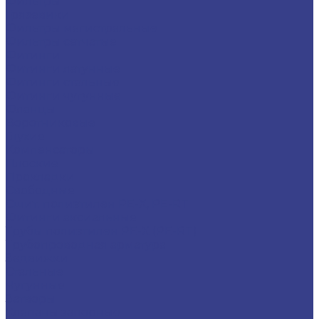
Фильтры
Грязевики
Фильтры магистральные
Фильтры сетчатые
Фитинги
Фитинги латунные
Фитинги стальные
Фитинги чугунные
Фланцы
Воротниковые
Глухие
Компенсаторы
Плоские
Прокладки
Свободные
Сшит. полиэтилен PE-X, PE-RT
Фитинги аксиальные
Трубы полиэтилен PE-X (PE-RT)
Трубопроводная арматура
Задвижки
Стальные
Чугунные
Затворы
Клапаны запорные