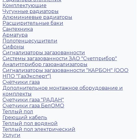
Комплектующие
Чугунные радиаторы
Алюминиевые радиаторы
Расширительные баки
Сантехника
Арматура
Полотенцесушители
Сифоны
Сигнализаторы загазованности
Системы загазованности ЗАО "Счетприбор"
Аналитприбор газоанализаторы
Сигнализаторы загазованности "КАРБОН" (ООО
НПО "ГазЭксперт")
Счётчики газа
Дополнительное монтажное оборудование и
комплекты
Счетчики газа "РАДАН"
Счетчики газа БелОМО
Теплый пол
Греющий кабель
Теплый пол водяной
Теплый пол электрический
Услуги