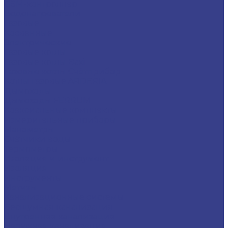
GSM-контроллер
Водонагреватели
Газовые
Косвенные
Электрические
Газовые котлы
Газовые котлы Baxi
Газовые котлы Счётприбор
Котлы газовые ARDERIA
Дымоходы
Дымоходы FERRUM
Коаксиальные комплекты
Измерительные приборы
Манометры
Счётчики воды
Термометры
Изоляция и инструмент
Изоляция
Инструменты
Метизы
Канализационные системы
Бесшумная канализация
Внутренняя канализация
Наружная канализация