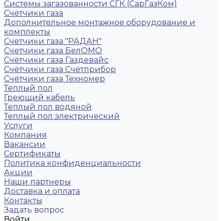
Системы загазованности СГК (СарГазКом)
Счётчики газа
Дополнительное монтажное оборудование и
комплекты
Счетчики газа "РАДАН"
Счетчики газа БелОМО
Счётчики газа Газдевайс
Счётчики газа Счётприбор
Счётчики газа Техномер
Теплый пол
Греющий кабель
Теплый пол водяной
Теплый пол электрический
Услуги
Компания
Вакансии
Сертификаты
Политика конфиденциальности
Акции
Наши партнеры
Доставка и оплата
Контакты
Задать вопрос
Войти