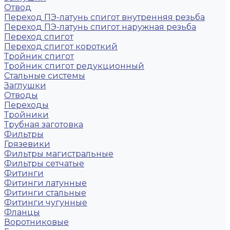
Отвод
Переход ПЭ-латунь спигот внутренняя резьба
Переход ПЭ-латунь спигот наружная резьба
Переход спигот
Переход спигот короткий
Тройник спигот
Тройник спигот редукционный
Стальные системы
Заглушки
Отводы
Переходы
Тройники
Трубная заготовка
Фильтры
Грязевики
Фильтры магистральные
Фильтры сетчатые
Фитинги
Фитинги латунные
Фитинги стальные
Фитинги чугунные
Фланцы
Воротниковые