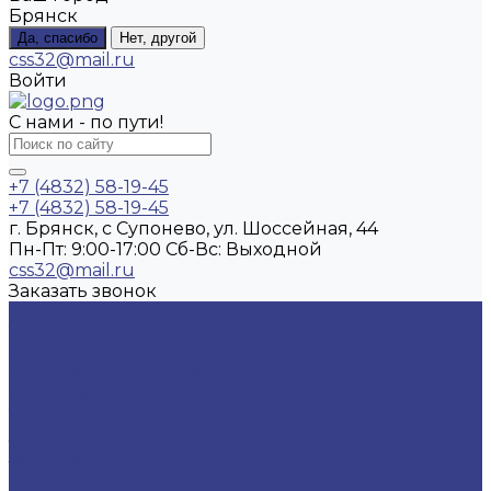
Брянск
Да, спасибо
Нет, другой
css32@mail.ru
Войти
С нами - по пути!
+7 (4832) 58-19-45
+7 (4832) 58-19-45
г. Брянск, с Супонево, ул. Шоссейная, 44
Пн-Пт: 9:00-17:00 Cб-Вс: Выходной
css32@mail.ru
Заказать звонок
Каталог товаров
Трубы и комплектующие
Металлопластик PEX-AL-PEX
Полипропилен PPRC
Полиэтилен ПНД (ПЭ) для воды
Трубопроводная арматура
Задвижки
Затворы
Клапаны запорные