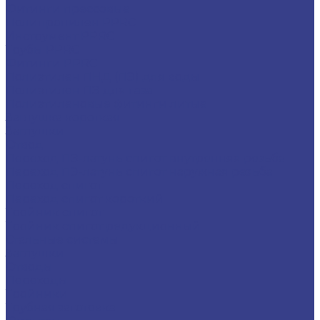
Фитинги прессовые
Полипропилен PPRC
Инструмент PPRC
Трубы PPRC
Фитинги PPRC
Полиэтилен ПНД (ПЭ) для воды
Полиэтилен ПЭ для газа
Полиэтиленовые фитинги литые
Заглушка короткая
Заглушки
Отвод
Переход ПЭ-латунь спигот внутренняя резьба
Переход ПЭ-латунь спигот наружная резьба
Переход спигот
Переход спигот короткий
Тройник спигот
Тройник спигот редукционный
Стальные системы
Заглушки
Отводы
Переходы
Тройники
Трубная заготовка