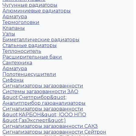
Чугунные радиаторы
Алюминиевые радиаторы
Арматура
Термоголовки
Клапаны
Узлы
Биметаллические радиаторы
Стальные радиаторы
Теплоноситель
Расширительные баки
Сантехника
Арматура
Полотенцесушители
Сифоны
Сигнализаторы загазованности
Системы загазованности ЗАО
&quot;Счетприбор&quot;
Аналитприбор газоанализаторы
Сигнализаторы загазованности
&quot;КАРБОН&quot; (ООО НПО
&quot;ГазЭксперт&quot;)
Сигнализаторы загазованности САКЗ
Сигнализаторы загазованности Сейтрон