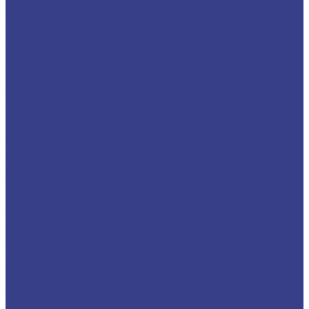
Фекальные насосы
Циркуляционные насосы
Пожарное оборудование
Гидранты пожарные
Краны пожарные
Рукава, стволы и головки
Устройства пожаротушения
Шкафы пожарные
Радиаторы отопления
Комплектующие
Чугунные радиаторы
Алюминиевые радиаторы
Арматура
Термоголовки
Клапаны
Узлы
Биметаллические радиаторы
Стальные радиаторы
Теплоноситель
Расширительные баки
Сантехника
Арматура
Полотенцесушители