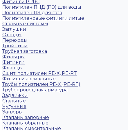
Фитинги PPRC
Полиэтилен ПНД (ПЭ) для воды
Полиэтилен ПЭ для газа
Полиэтиленовые фитинги литые
Стальные системы
Заглушки
Отводы
Переходы
Тройники
Трубная заготовка
Фильтры
Фитинги
Фланцы
Сшит. полиэтилен PE-X, PE-RT
Фитинги аксиальные
Трубы полиэтилен PE-X (PE-RT)
Трубопроводная арматура
Задвижки
Стальные
Чугунные
Затворы
Клапаны запорные
Клапаны обратные
Клапаны смесительные