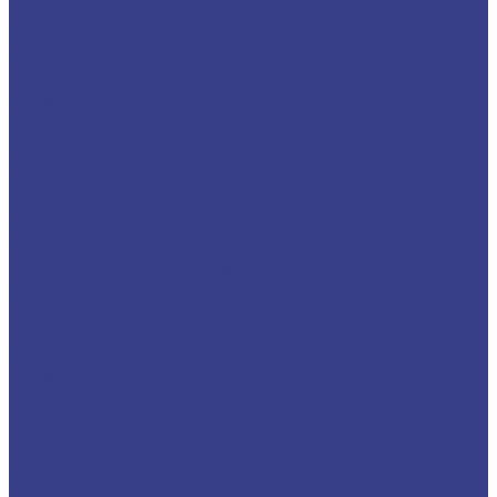
Люки и дождеприемники
Насосное оборудование
Канализационные насосы
Дренажные насосы
Насосные станции
Пожарное оборудование
Гидранты пожарные
Краны пожарные
Рукава, стволы и головки
Радиаторы отопления
Комплектующие
Чугунные радиаторы
Алюминиевые радиаторы
Расширительные баки
Сантехника
Арматура
Полотенцесушители
Сифоны
Сигнализаторы загазованности
Системы загазованности ЗАО "Счетприбор"
Аналитприбор газоанализаторы
Сигнализаторы загазованности "КАРБОН" (ООО
НПО "ГазЭксперт")