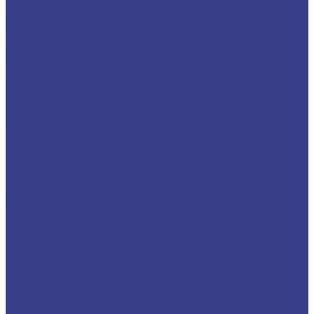
Изоляция
Изоляция ENERGOFLEX
Инструменты
Метизы
Подводка
Для смесителей
Подводка воды
Подводка газа
Прокладки и рем.комплекты
Уплотнительные материалы
Хомуты и опоры
Канализационные системы
Бесшумная канализация
Внутренняя канализация
Наружная канализация
Противопожарные муфты
Чугунная канализация
Люки и дождеприемники
Насосное оборудование
Канализационные насосы
Дренажные насосы
Насосные станции
Повысительные насосы
Смесительные узлы