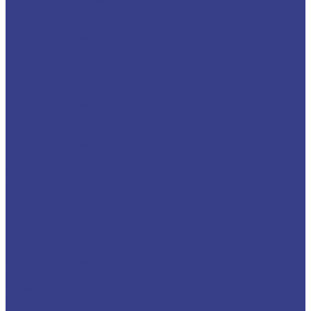
Газовые котлы Счётприбор
Котлы газовые ARDERIA
Котлы газовые ARISTON
Котлы газовые FERROLI
Котлы газовые Haier
Котлы газовые NAVIEN
Котлы газовые PROTHERM
Котлы газовые STOUT
Котлы газовые THERMEX
Котлы газовые VAILLANT
Котлы газовые ЛЕМАКС
Котлы газовые ОЧАГ
Дымоходы
Дымоходы FERRUM
Коаксиальные комплекты
Измерительные приборы
Манометры
Счётчики воды
Счетчики Декаст
Счетчики Норма
Счетчики ЭкоНом
Термометры
Изоляция и инструмент