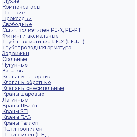
Глухие
Компенсаторы
Плоские
Прокладки
Свободные
Сшит. полиэтилен PE-X, PE-RT
Фитинги аксиальные
Трубы полиэтилен PE-X (PE-RT)
Трубопроводная арматура
Задвижки
Стальные
Чугунные
Затворы
Клапаны запорные
Клапаны обратные
Клапаны смесительные
Краны шаровые
Латунные
Краны 11Б27п
Краны STI
Краны БАЗ
Краны Галлоп
Полипропилен
Полиэтилен (ПНД)