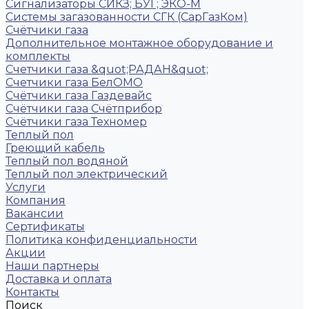
Сигнализаторы СИКЗ; БУГ; ЭКО-М
Системы загазованности СГК (СарГазКом)
Счётчики газа
Дополнительное монтажное оборудование и
комплекты
Счетчики газа &quot;РАДАН&quot;
Счетчики газа БелОМО
Счётчики газа Газдевайс
Счётчики газа Счётприбор
Счётчики газа Техномер
Теплый пол
Греющий кабель
Теплый пол водяной
Теплый пол электрический
Услуги
Компания
Вакансии
Сертификаты
Политика конфиденциальности
Акции
Наши партнеры
Доставка и оплата
Контакты
Поиск