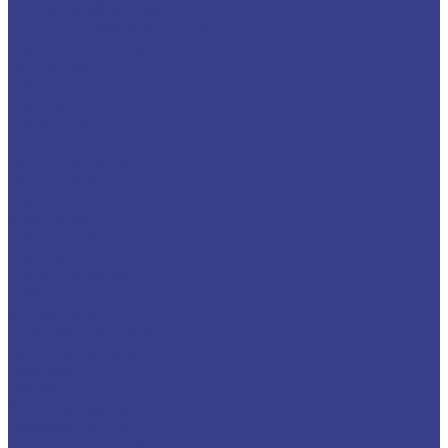
Клапаны обратные
Клапаны смесительные
Краны шаровые
Латунные
Краны 11Б27п
Краны STI
Краны БАЗ
Краны Галлоп
Полипропилен
Полиэтилен (ПНД)
Прочие
Стальные
Краны ALSO
Краны Ci
Краны Маршал
Предохранительная арматура
Элеваторы
GSM-контроллер
Водонагреватели
Газовые
Косвенные
Электрические
Газовые котлы
Газовые котлы Baxi