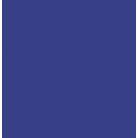
Счётчики газа
Дополнительное монтажное оборудование и
комплекты
Счетчики газа "РАДАН"
Счетчики газа БелОМО
Теплый пол
Греющий кабель
Теплый пол водяной
Теплый пол электрический
Услуги
Компания
Вакансии
Сертификаты
Политика конфиденциальности
Акции
Наши партнеры
Доставка и оплата
Контакты
...
Каталог товаров
Трубы и комплектующие
Металлопластик PEX-AL-PEX
Трубы металлопластиковые
Фитинги обжимные