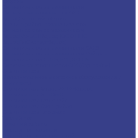
Сифоны
Сигнализаторы загазованности
Системы загазованности ЗАО
&quot;Счетприбор&quot;
Аналитприбор газоанализаторы
Сигнализаторы загазованности
&quot;КАРБОН&quot; (ООО НПО
&quot;ГазЭксперт&quot;)
Сигнализаторы загазованности САКЗ
Сигнализаторы загазованности Сейтрон
Сигнализаторы СИКЗ; БУГ; ЭКО-М
Системы загазованности СГК (СарГазКом)
Счётчики газа
Дополнительное монтажное оборудование и
комплекты
Счетчики газа &quot;РАДАН&quot;
Счетчики газа БелОМО
Счётчики газа Газдевайс
Счётчики газа Счётприбор
Счётчики газа Техномер
Теплый пол
Греющий кабель
Теплый пол водяной
Теплый пол электрический