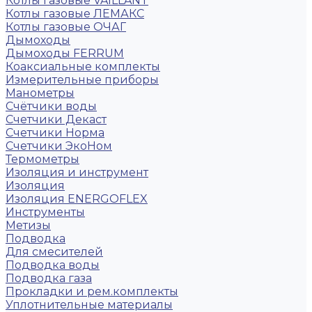
Котлы газовые VAILLANT
Котлы газовые ЛЕМАКС
Котлы газовые ОЧАГ
Дымоходы
Дымоходы FERRUM
Коаксиальные комплекты
Измерительные приборы
Манометры
Счётчики воды
Счетчики Декаст
Счетчики Норма
Счетчики ЭкоНом
Термометры
Изоляция и инструмент
Изоляция
Изоляция ENERGOFLEX
Инструменты
Метизы
Подводка
Для смесителей
Подводка воды
Подводка газа
Прокладки и рем.комплекты
Уплотнительные материалы