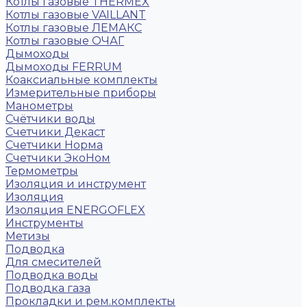
Котлы газовые THERMEX
Котлы газовые VAILLANT
Котлы газовые ЛЕМАКС
Котлы газовые ОЧАГ
Дымоходы
Дымоходы FERRUM
Коаксиальные комплекты
Измерительные приборы
Манометры
Счётчики воды
Счетчики Декаст
Счетчики Норма
Счетчики ЭкоНом
Термометры
Изоляция и инструмент
Изоляция
Изоляция ENERGOFLEX
Инструменты
Метизы
Подводка
Для смесителей
Подводка воды
Подводка газа
Прокладки и рем.комплекты