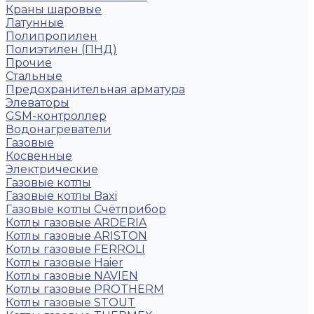
Краны шаровые
Латунные
Полипропилен
Полиэтилен (ПНД)
Прочие
Стальные
Предохранительная арматура
Элеваторы
GSM-контроллер
Водонагреватели
Газовые
Косвенные
Электрические
Газовые котлы
Газовые котлы Baxi
Газовые котлы Счётприбор
Котлы газовые ARDERIA
Котлы газовые ARISTON
Котлы газовые FERROLI
Котлы газовые Haier
Котлы газовые NAVIEN
Котлы газовые PROTHERM
Котлы газовые STOUT