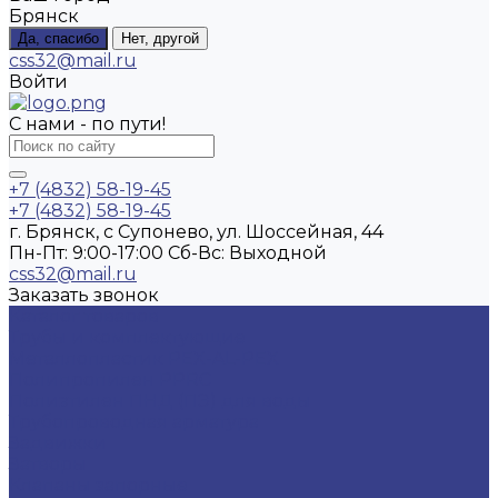
Брянск
Да, спасибо
Нет, другой
css32@mail.ru
Войти
С нами - по пути!
+7 (4832) 58-19-45
+7 (4832) 58-19-45
г. Брянск, с Супонево, ул. Шоссейная, 44
Пн-Пт: 9:00-17:00 Cб-Вс: Выходной
css32@mail.ru
Заказать звонок
Каталог товаров
Трубы и комплектующие
Металлопластик PEX-AL-PEX
Полипропилен PPRC
Полиэтилен ПНД (ПЭ) для воды
Трубопроводная арматура
Задвижки
Затворы
Клапаны запорные