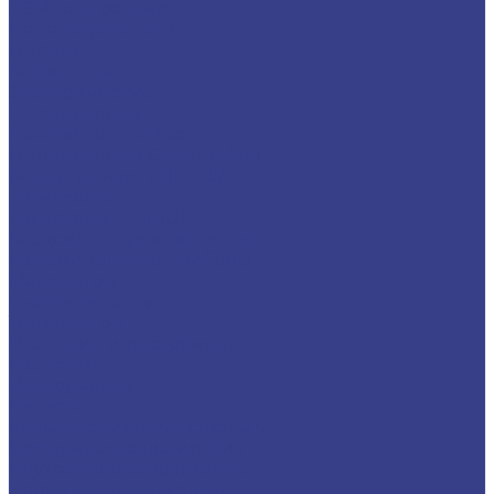
GSM-контроллер
Водонагреватели
Газовые
Косвенные
Электрические
Газовые котлы
Газовые котлы Baxi
Газовые котлы Счётприбор
Котлы газовые ARDERIA
Дымоходы
Дымоходы FERRUM
Коаксиальные комплекты
Измерительные приборы
Манометры
Счётчики воды
Термометры
Изоляция и инструмент
Изоляция
Инструменты
Метизы
Канализационные системы
Бесшумная канализация
Внутренняя канализация
Наружная канализация