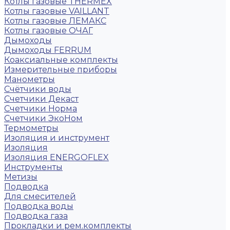
Котлы газовые THERMEX
Котлы газовые VAILLANT
Котлы газовые ЛЕМАКС
Котлы газовые ОЧАГ
Дымоходы
Дымоходы FERRUM
Коаксиальные комплекты
Измерительные приборы
Манометры
Счётчики воды
Счетчики Декаст
Счетчики Норма
Счетчики ЭкоНом
Термометры
Изоляция и инструмент
Изоляция
Изоляция ENERGOFLEX
Инструменты
Метизы
Подводка
Для смесителей
Подводка воды
Подводка газа
Прокладки и рем.комплекты