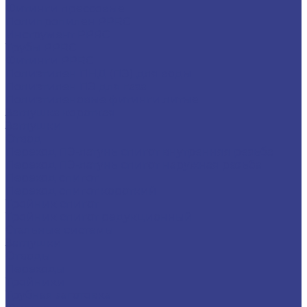
Фитинги прессовые
Полипропилен PPRC
Инструмент PPRC
Трубы PPRC
Фитинги PPRC
Полиэтилен ПНД (ПЭ) для воды
Полиэтилен ПЭ для газа
Полиэтиленовые фитинги литые
Заглушка короткая
Заглушки
Отвод
Переход ПЭ-латунь спигот внутренняя резьба
Переход ПЭ-латунь спигот наружная резьба
Переход спигот
Переход спигот короткий
Тройник спигот
Тройник спигот редукционный
Стальные системы
Заглушки
Отводы
Переходы
Тройники
Трубная заготовка