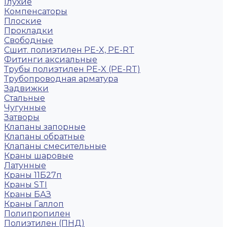
Глухие
Компенсаторы
Плоские
Прокладки
Свободные
Сшит. полиэтилен PE-X, PE-RT
Фитинги аксиальные
Трубы полиэтилен PE-X (PE-RT)
Трубопроводная арматура
Задвижки
Стальные
Чугунные
Затворы
Клапаны запорные
Клапаны обратные
Клапаны смесительные
Краны шаровые
Латунные
Краны 11Б27п
Краны STI
Краны БАЗ
Краны Галлоп
Полипропилен
Полиэтилен (ПНД)