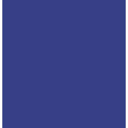
Сифоны
Сигнализаторы загазованности
Системы загазованности ЗАО
&quot;Счетприбор&quot;
Аналитприбор газоанализаторы
Сигнализаторы загазованности
&quot;КАРБОН&quot; (ООО НПО
&quot;ГазЭксперт&quot;)
Сигнализаторы загазованности САКЗ
Сигнализаторы загазованности Сейтрон
Сигнализаторы СИКЗ; БУГ; ЭКО-М
Системы загазованности СГК (СарГазКом)
Счётчики газа
Дополнительное монтажное оборудование и
комплекты
Счетчики газа &quot;РАДАН&quot;
Счетчики газа БелОМО
Счётчики газа Газдевайс
Счётчики газа Счётприбор
Счётчики газа Техномер
Теплый пол
Греющий кабель
Теплый пол водяной
Теплый пол электрический