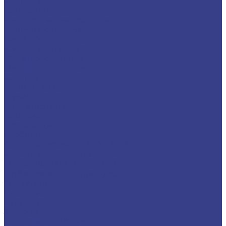
Фильтры
Грязевики
Фильтры магистральные
Фильтры сетчатые
Фитинги
Фитинги латунные
Фитинги стальные
Фитинги чугунные
Фланцы
Воротниковые
Глухие
Компенсаторы
Плоские
Прокладки
Свободные
Сшит. полиэтилен PE-X, PE-RT
Фитинги аксиальные
Трубы полиэтилен PE-X (PE-RT)
Трубопроводная арматура
Задвижки
Стальные
Чугунные
Затворы
Клапаны запорные