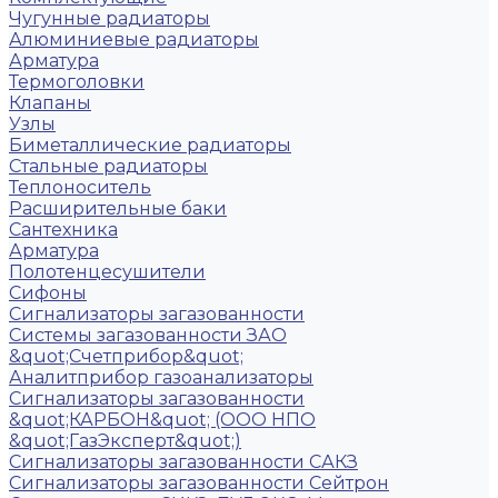
Чугунные радиаторы
Алюминиевые радиаторы
Арматура
Термоголовки
Клапаны
Узлы
Биметаллические радиаторы
Стальные радиаторы
Теплоноситель
Расширительные баки
Сантехника
Арматура
Полотенцесушители
Сифоны
Сигнализаторы загазованности
Системы загазованности ЗАО
&quot;Счетприбор&quot;
Аналитприбор газоанализаторы
Сигнализаторы загазованности
&quot;КАРБОН&quot; (ООО НПО
&quot;ГазЭксперт&quot;)
Сигнализаторы загазованности САКЗ
Сигнализаторы загазованности Сейтрон