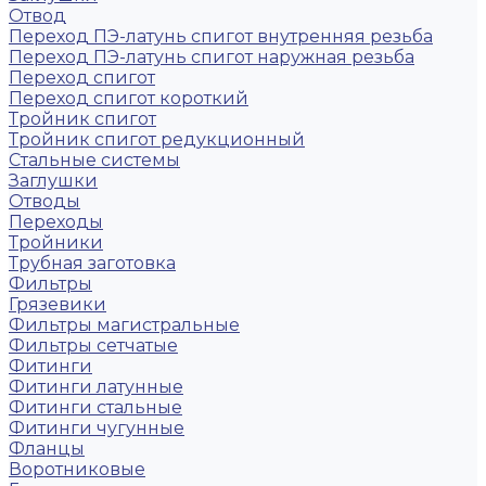
Отвод
Переход ПЭ-латунь спигот внутренняя резьба
Переход ПЭ-латунь спигот наружная резьба
Переход спигот
Переход спигот короткий
Тройник спигот
Тройник спигот редукционный
Стальные системы
Заглушки
Отводы
Переходы
Тройники
Трубная заготовка
Фильтры
Грязевики
Фильтры магистральные
Фильтры сетчатые
Фитинги
Фитинги латунные
Фитинги стальные
Фитинги чугунные
Фланцы
Воротниковые