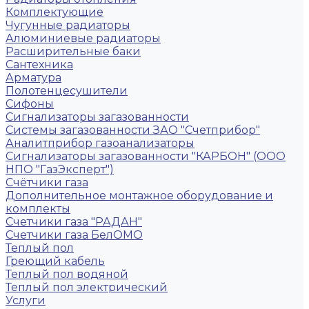
Комплектующие
Чугунные радиаторы
Алюминиевые радиаторы
Расширительные баки
Сантехника
Арматура
Полотенцесушители
Сифоны
Сигнализаторы загазованности
Системы загазованности ЗАО "Счетприбор"
Аналитприбор газоанализаторы
Сигнализаторы загазованности "КАРБОН" (ООО
НПО "ГазЭксперт")
Счётчики газа
Дополнительное монтажное оборудование и
комплекты
Счетчики газа "РАДАН"
Счетчики газа БелОМО
Теплый пол
Греющий кабель
Теплый пол водяной
Теплый пол электрический
Услуги