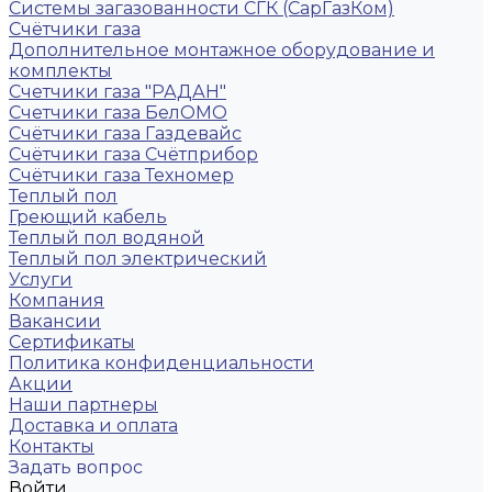
Системы загазованности СГК (СарГазКом)
Счётчики газа
Дополнительное монтажное оборудование и
комплекты
Счетчики газа "РАДАН"
Счетчики газа БелОМО
Счётчики газа Газдевайс
Счётчики газа Счётприбор
Счётчики газа Техномер
Теплый пол
Греющий кабель
Теплый пол водяной
Теплый пол электрический
Услуги
Компания
Вакансии
Сертификаты
Политика конфиденциальности
Акции
Наши партнеры
Доставка и оплата
Контакты
Задать вопрос
Войти