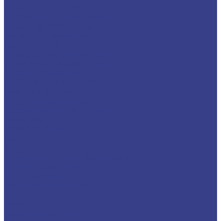
Фекальные насосы
Циркуляционные насосы
Пожарное оборудование
Гидранты пожарные
Краны пожарные
Рукава, стволы и головки
Устройства пожаротушения
Шкафы пожарные
Радиаторы отопления
Комплектующие
Чугунные радиаторы
Алюминиевые радиаторы
Арматура
Термоголовки
Клапаны
Узлы
Биметаллические радиаторы
Стальные радиаторы
Теплоноситель
Расширительные баки
Сантехника
Арматура
Полотенцесушители