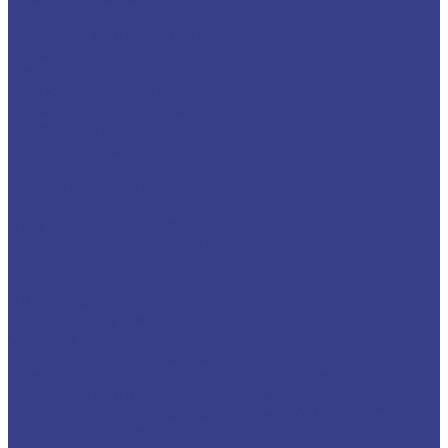
Люки и дождеприемники
Насосное оборудование
Канализационные насосы
Дренажные насосы
Насосные станции
Пожарное оборудование
Гидранты пожарные
Краны пожарные
Рукава, стволы и головки
Радиаторы отопления
Комплектующие
Чугунные радиаторы
Алюминиевые радиаторы
Расширительные баки
Сантехника
Арматура
Полотенцесушители
Сифоны
Сигнализаторы загазованности
Системы загазованности ЗАО "Счетприбор"
Аналитприбор газоанализаторы
Сигнализаторы загазованности "КАРБОН" (ООО
НПО "ГазЭксперт")