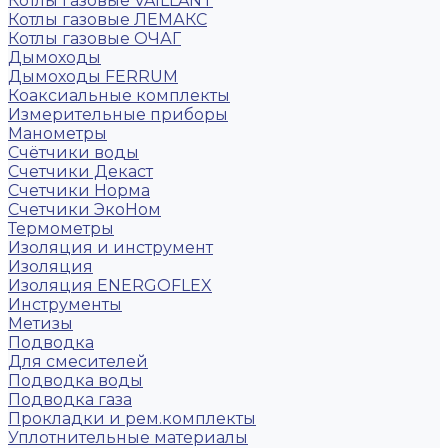
Котлы газовые VAILLANT
Котлы газовые ЛЕМАКС
Котлы газовые ОЧАГ
Дымоходы
Дымоходы FERRUM
Коаксиальные комплекты
Измерительные приборы
Манометры
Счётчики воды
Счетчики Декаст
Счетчики Норма
Счетчики ЭкоНом
Термометры
Изоляция и инструмент
Изоляция
Изоляция ENERGOFLEX
Инструменты
Метизы
Подводка
Для смесителей
Подводка воды
Подводка газа
Прокладки и рем.комплекты
Уплотнительные материалы