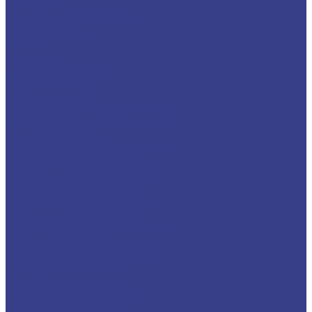
Изоляция
Изоляция ENERGOFLEX
Инструменты
Метизы
Подводка
Для смесителей
Подводка воды
Подводка газа
Прокладки и рем.комплекты
Уплотнительные материалы
Хомуты и опоры
Канализационные системы
Бесшумная канализация
Внутренняя канализация
Наружная канализация
Противопожарные муфты
Чугунная канализация
Люки и дождеприемники
Насосное оборудование
Канализационные насосы
Дренажные насосы
Насосные станции
Повысительные насосы
Смесительные узлы