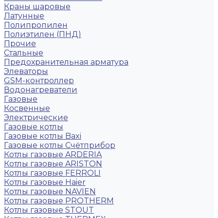
Краны шаровые
Латунные
Полипропилен
Полиэтилен (ПНД)
Прочие
Стальные
Предохранительная арматура
Элеваторы
GSM-контроллер
Водонагреватели
Газовые
Косвенные
Электрические
Газовые котлы
Газовые котлы Baxi
Газовые котлы Счётприбор
Котлы газовые ARDERIA
Котлы газовые ARISTON
Котлы газовые FERROLI
Котлы газовые Haier
Котлы газовые NAVIEN
Котлы газовые PROTHERM
Котлы газовые STOUT