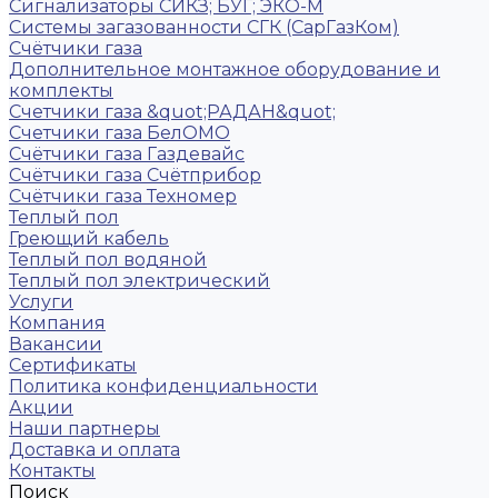
Сигнализаторы СИКЗ; БУГ; ЭКО-М
Системы загазованности СГК (СарГазКом)
Счётчики газа
Дополнительное монтажное оборудование и
комплекты
Счетчики газа &quot;РАДАН&quot;
Счетчики газа БелОМО
Счётчики газа Газдевайс
Счётчики газа Счётприбор
Счётчики газа Техномер
Теплый пол
Греющий кабель
Теплый пол водяной
Теплый пол электрический
Услуги
Компания
Вакансии
Сертификаты
Политика конфиденциальности
Акции
Наши партнеры
Доставка и оплата
Контакты
Поиск