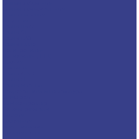
Клапаны обратные
Клапаны смесительные
Краны шаровые
Латунные
Краны 11Б27п
Краны STI
Краны БАЗ
Краны Галлоп
Полипропилен
Полиэтилен (ПНД)
Прочие
Стальные
Краны ALSO
Краны Ci
Краны Маршал
Предохранительная арматура
Элеваторы
GSM-контроллер
Водонагреватели
Газовые
Косвенные
Электрические
Газовые котлы
Газовые котлы Baxi