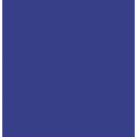
Счётчики газа
Дополнительное монтажное оборудование и
комплекты
Счетчики газа "РАДАН"
Счетчики газа БелОМО
Теплый пол
Греющий кабель
Теплый пол водяной
Теплый пол электрический
Услуги
Компания
Вакансии
Сертификаты
Политика конфиденциальности
Акции
Наши партнеры
Доставка и оплата
Контакты
...
Каталог товаров
Трубы и комплектующие
Металлопластик PEX-AL-PEX
Трубы металлопластиковые
Фитинги обжимные