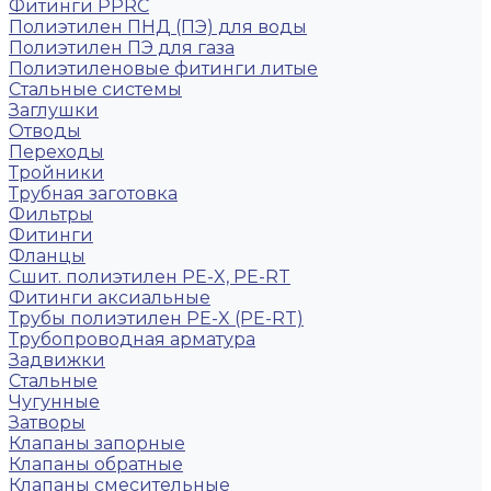
Фитинги PPRC
Полиэтилен ПНД (ПЭ) для воды
Полиэтилен ПЭ для газа
Полиэтиленовые фитинги литые
Стальные системы
Заглушки
Отводы
Переходы
Тройники
Трубная заготовка
Фильтры
Фитинги
Фланцы
Сшит. полиэтилен PE-X, PE-RT
Фитинги аксиальные
Трубы полиэтилен PE-X (PE-RT)
Трубопроводная арматура
Задвижки
Стальные
Чугунные
Затворы
Клапаны запорные
Клапаны обратные
Клапаны смесительные