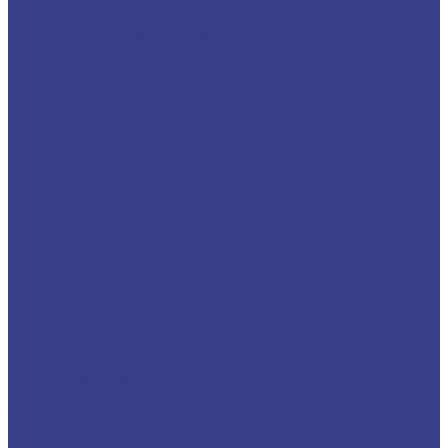
Газовые котлы Счётприбор
Котлы газовые ARDERIA
Котлы газовые ARISTON
Котлы газовые FERROLI
Котлы газовые Haier
Котлы газовые NAVIEN
Котлы газовые PROTHERM
Котлы газовые STOUT
Котлы газовые THERMEX
Котлы газовые VAILLANT
Котлы газовые ЛЕМАКС
Котлы газовые ОЧАГ
Дымоходы
Дымоходы FERRUM
Коаксиальные комплекты
Измерительные приборы
Манометры
Счётчики воды
Счетчики Декаст
Счетчики Норма
Счетчики ЭкоНом
Термометры
Изоляция и инструмент