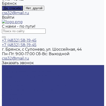
Брянск
Да, спасибо
Нет, другой
css32@mail.ru
Войти
С нами - по пути!
+7 (4832) 58-19-45
+7 (4832) 58-19-45
г. Брянск, с Супонево, ул. Шоссейная, 44
Пн-Пт: 9:00-17:00 Cб-Вс: Выходной
css32@mail.ru
Заказать звонок
Каталог товаров
Трубы и комплектующие
Металлопластик PEX-AL-PEX
Полипропилен PPRC
Полиэтилен ПНД (ПЭ) для воды
Трубопроводная арматура
Задвижки
Затворы
Клапаны запорные