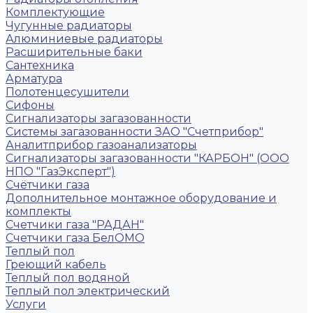
Комплектующие
Чугунные радиаторы
Алюминиевые радиаторы
Расширительные баки
Сантехника
Арматура
Полотенцесушители
Сифоны
Сигнализаторы загазованности
Системы загазованности ЗАО "Счетприбор"
Аналитприбор газоанализаторы
Сигнализаторы загазованности "КАРБОН" (ООО
НПО "ГазЭксперт")
Счётчики газа
Дополнительное монтажное оборудование и
комплекты
Счетчики газа "РАДАН"
Счетчики газа БелОМО
Теплый пол
Греющий кабель
Теплый пол водяной
Теплый пол электрический
Услуги