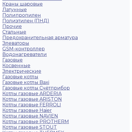
Краны шаровые
Латунные
Полипропилен
Полиэтилен (ПНД)
Прочие
Стальные
Предохранительная арматура
Элеваторы
GSM-контроллер
Водонагреватели
Газовые
Косвенные
Электрические
Газовые котлы
Газовые котлы Baxi
Газовые котлы Счётприбор
Котлы газовые ARDERIA
Котлы газовые ARISTON
Котлы газовые FERROLI
Котлы газовые Haier
Котлы газовые NAVIEN
Котлы газовые PROTHERM
Котлы газовые STOUT