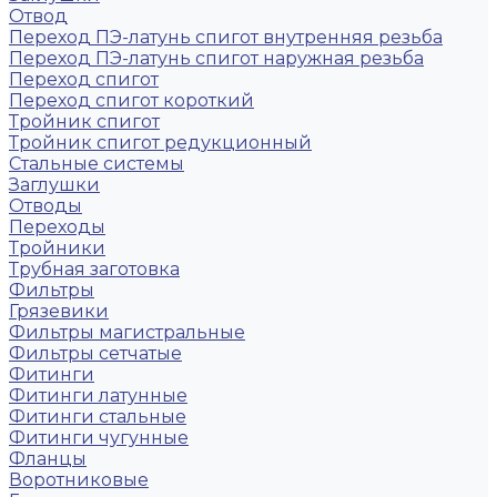
Отвод
Переход ПЭ-латунь спигот внутренняя резьба
Переход ПЭ-латунь спигот наружная резьба
Переход спигот
Переход спигот короткий
Тройник спигот
Тройник спигот редукционный
Стальные системы
Заглушки
Отводы
Переходы
Тройники
Трубная заготовка
Фильтры
Грязевики
Фильтры магистральные
Фильтры сетчатые
Фитинги
Фитинги латунные
Фитинги стальные
Фитинги чугунные
Фланцы
Воротниковые