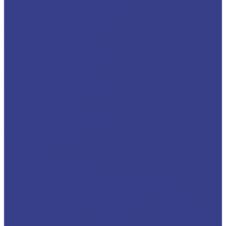
Люки и дождеприемники
Насосное оборудование
Канализационные насосы
Дренажные насосы
Насосные станции
Пожарное оборудование
Гидранты пожарные
Краны пожарные
Рукава, стволы и головки
Радиаторы отопления
Комплектующие
Чугунные радиаторы
Алюминиевые радиаторы
Расширительные баки
Сантехника
Арматура
Полотенцесушители
Сифоны
Сигнализаторы загазованности
Системы загазованности ЗАО "Счетприбор"
Аналитприбор газоанализаторы
Сигнализаторы загазованности "КАРБОН" (ООО
НПО "ГазЭксперт")