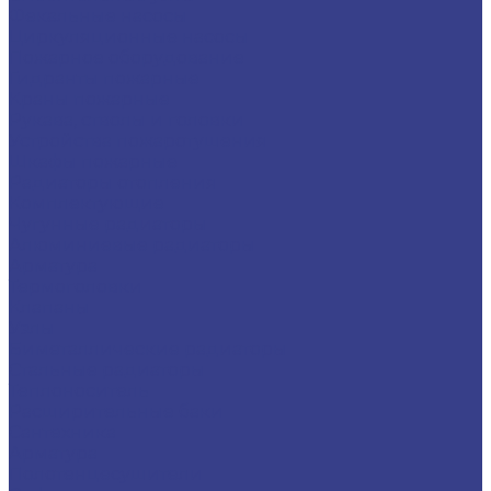
Фекальные насосы
Циркуляционные насосы
Пожарное оборудование
Гидранты пожарные
Краны пожарные
Рукава, стволы и головки
Устройства пожаротушения
Шкафы пожарные
Радиаторы отопления
Комплектующие
Чугунные радиаторы
Алюминиевые радиаторы
Арматура
Термоголовки
Клапаны
Узлы
Биметаллические радиаторы
Стальные радиаторы
Теплоноситель
Расширительные баки
Сантехника
Арматура
Полотенцесушители