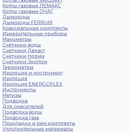
Котлы газовые VAILLANT
Котлы газовые ЛЕМАКС
Котлы газовые ОЧАГ
Дымоходы
Дымоходы FERRUM
Коаксиальные комплекты
Измерительные приборы
Манометры
Счётчики воды
Счетчики Декаст
Счетчики Норма
Счетчики ЭкоНом
Термометры
Изоляция и инструмент
Изоляция
Изоляция ENERGOFLEX
Инструменты
Метизы
Подводка
Для смесителей
Подводка воды
Подводка газа
Прокладки и рем.комплекты
Уплотнительные материалы