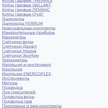
Котлы газовые THERMEX
Котлы газовые VAILLANT
Котлы газовые ЛЕМАКС
Котлы газовые ОЧАГ
Дымоходы
Дымоходы FERRUM
Коаксиальные комплекты
Измерительные приборы
Манометры
Счётчики воды
Счетчики Декаст
Счетчики Норма
Счетчики ЭкоНом
Термометры
Изоляция и инструмент
Изоляция
Изоляция ENERGOFLEX
Инструменты
Метизы
Подводка
Для смесителей
Подводка воды
Подводка газа
Прокладки и рем.комплекты