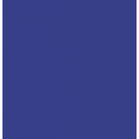
Изоляция
Изоляция ENERGOFLEX
Инструменты
Метизы
Подводка
Для смесителей
Подводка воды
Подводка газа
Прокладки и рем.комплекты
Уплотнительные материалы
Хомуты и опоры
Канализационные системы
Бесшумная канализация
Внутренняя канализация
Наружная канализация
Противопожарные муфты
Чугунная канализация
Люки и дождеприемники
Насосное оборудование
Канализационные насосы
Дренажные насосы
Насосные станции
Повысительные насосы
Смесительные узлы