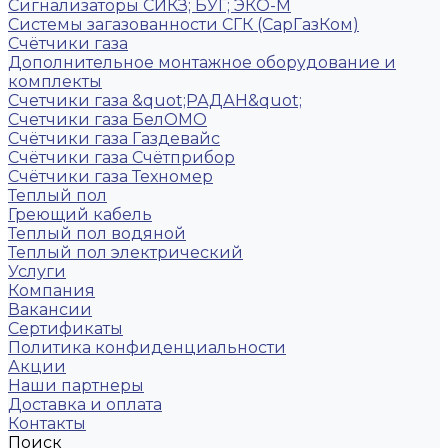
Сигнализаторы СИКЗ; БУГ; ЭКО-М
Системы загазованности СГК (СарГазКом)
Счётчики газа
Дополнительное монтажное оборудование и
комплекты
Счетчики газа &quot;РАДАН&quot;
Счетчики газа БелОМО
Счётчики газа Газдевайс
Счётчики газа Счётприбор
Счётчики газа Техномер
Теплый пол
Греющий кабель
Теплый пол водяной
Теплый пол электрический
Услуги
Компания
Вакансии
Сертификаты
Политика конфиденциальности
Акции
Наши партнеры
Доставка и оплата
Контакты
Поиск