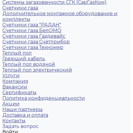
Системы загазованности СГК (СарГазКом)
Счётчики газа
Дополнительное монтажное оборудование и
комплекты
Счетчики газа "РАДАН"
Счетчики газа БелОМО
Счётчики газа Газдевайс
Счётчики газа Счётприбор
Счётчики газа Техномер
Теплый пол
Греющий кабель
Теплый пол водяной
Теплый пол электрический
Услуги
Компания
Вакансии
Сертификаты
Политика конфиденциальности
Акции
Наши партнеры
Доставка и оплата
Контакты
Задать вопрос
Войти