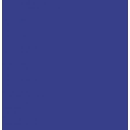
Клапаны обратные
Клапаны смесительные
Краны шаровые
Латунные
Краны 11Б27п
Краны STI
Краны БАЗ
Краны Галлоп
Полипропилен
Полиэтилен (ПНД)
Прочие
Стальные
Краны ALSO
Краны Ci
Краны Маршал
Предохранительная арматура
Элеваторы
GSM-контроллер
Водонагреватели
Газовые
Косвенные
Электрические
Газовые котлы
Газовые котлы Baxi