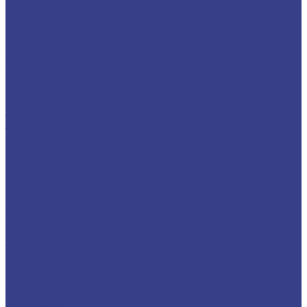
Фитинги прессовые
Полипропилен PPRC
Инструмент PPRC
Трубы PPRC
Фитинги PPRC
Полиэтилен ПНД (ПЭ) для воды
Полиэтилен ПЭ для газа
Полиэтиленовые фитинги литые
Заглушка короткая
Заглушки
Отвод
Переход ПЭ-латунь спигот внутренняя резьба
Переход ПЭ-латунь спигот наружная резьба
Переход спигот
Переход спигот короткий
Тройник спигот
Тройник спигот редукционный
Стальные системы
Заглушки
Отводы
Переходы
Тройники
Трубная заготовка