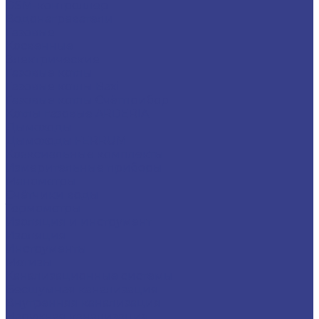
GSM-контроллер
Водонагреватели
Газовые
Косвенные
Электрические
Газовые котлы
Газовые котлы Baxi
Газовые котлы Счётприбор
Котлы газовые ARDERIA
Дымоходы
Дымоходы FERRUM
Коаксиальные комплекты
Измерительные приборы
Манометры
Счётчики воды
Термометры
Изоляция и инструмент
Изоляция
Инструменты
Метизы
Канализационные системы
Бесшумная канализация
Внутренняя канализация
Наружная канализация