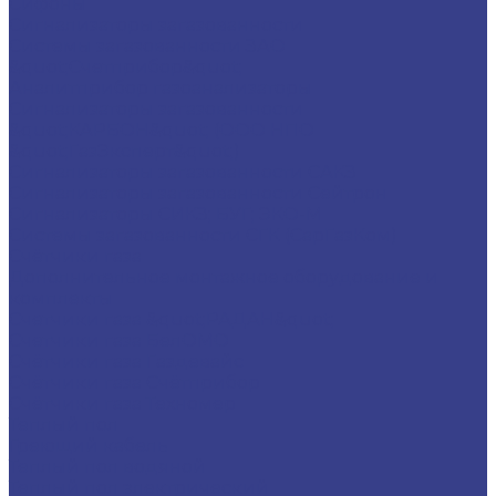
Сифоны
Сигнализаторы загазованности
Системы загазованности ЗАО
&quot;Счетприбор&quot;
Аналитприбор газоанализаторы
Сигнализаторы загазованности
&quot;КАРБОН&quot; (ООО НПО
&quot;ГазЭксперт&quot;)
Сигнализаторы загазованности САКЗ
Сигнализаторы загазованности Сейтрон
Сигнализаторы СИКЗ; БУГ; ЭКО-М
Системы загазованности СГК (СарГазКом)
Счётчики газа
Дополнительное монтажное оборудование и
комплекты
Счетчики газа &quot;РАДАН&quot;
Счетчики газа БелОМО
Счётчики газа Газдевайс
Счётчики газа Счётприбор
Счётчики газа Техномер
Теплый пол
Греющий кабель
Теплый пол водяной
Теплый пол электрический