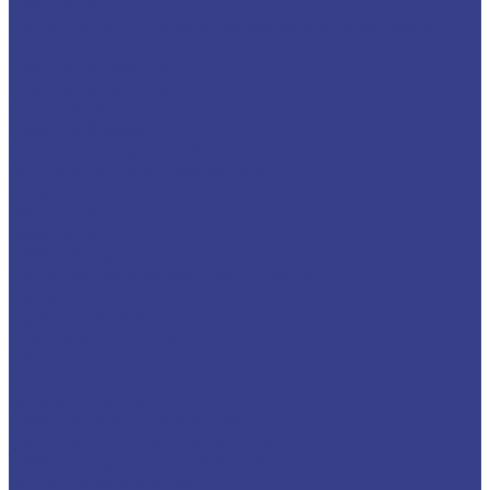
Счётчики газа
Дополнительное монтажное оборудование и
комплекты
Счетчики газа "РАДАН"
Счетчики газа БелОМО
Теплый пол
Греющий кабель
Теплый пол водяной
Теплый пол электрический
Услуги
Компания
Вакансии
Сертификаты
Политика конфиденциальности
Акции
Наши партнеры
Доставка и оплата
Контакты
...
Каталог товаров
Трубы и комплектующие
Металлопластик PEX-AL-PEX
Трубы металлопластиковые
Фитинги обжимные