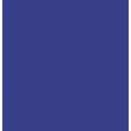
Газовые котлы Счётприбор
Котлы газовые ARDERIA
Котлы газовые ARISTON
Котлы газовые FERROLI
Котлы газовые Haier
Котлы газовые NAVIEN
Котлы газовые PROTHERM
Котлы газовые STOUT
Котлы газовые THERMEX
Котлы газовые VAILLANT
Котлы газовые ЛЕМАКС
Котлы газовые ОЧАГ
Дымоходы
Дымоходы FERRUM
Коаксиальные комплекты
Измерительные приборы
Манометры
Счётчики воды
Счетчики Декаст
Счетчики Норма
Счетчики ЭкоНом
Термометры
Изоляция и инструмент