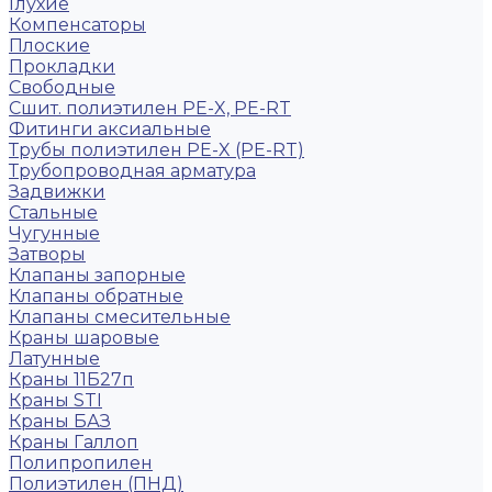
Глухие
Компенсаторы
Плоские
Прокладки
Свободные
Сшит. полиэтилен PE-X, PE-RT
Фитинги аксиальные
Трубы полиэтилен PE-X (PE-RT)
Трубопроводная арматура
Задвижки
Стальные
Чугунные
Затворы
Клапаны запорные
Клапаны обратные
Клапаны смесительные
Краны шаровые
Латунные
Краны 11Б27п
Краны STI
Краны БАЗ
Краны Галлоп
Полипропилен
Полиэтилен (ПНД)