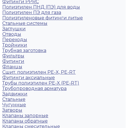
Фитинги PPRC
Полиэтилен ПНД (ПЭ) для воды
Полиэтилен ПЭ для газа
Полиэтиленовые фитинги литые
Стальные системы
Заглушки
Отводы
Переходы
Тройники
Трубная заготовка
Фильтры
Фитинги
Фланцы
Сшит. полиэтилен PE-X, PE-RT
Фитинги аксиальные
Трубы полиэтилен PE-X (PE-RT)
Трубопроводная арматура
Задвижки
Стальные
Чугунные
Затворы
Клапаны запорные
Клапаны обратные
Клапаны смесительные