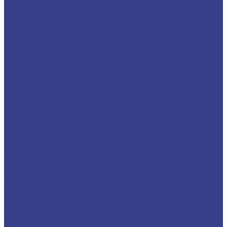
Фильтры
Грязевики
Фильтры магистральные
Фильтры сетчатые
Фитинги
Фитинги латунные
Фитинги стальные
Фитинги чугунные
Фланцы
Воротниковые
Глухие
Компенсаторы
Плоские
Прокладки
Свободные
Сшит. полиэтилен PE-X, PE-RT
Фитинги аксиальные
Трубы полиэтилен PE-X (PE-RT)
Трубопроводная арматура
Задвижки
Стальные
Чугунные
Затворы
Клапаны запорные