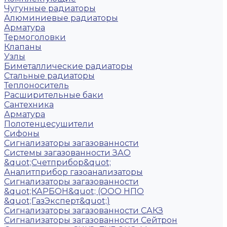
Чугунные радиаторы
Алюминиевые радиаторы
Арматура
Термоголовки
Клапаны
Узлы
Биметаллические радиаторы
Стальные радиаторы
Теплоноситель
Расширительные баки
Сантехника
Арматура
Полотенцесушители
Сифоны
Сигнализаторы загазованности
Системы загазованности ЗАО
&quot;Счетприбор&quot;
Аналитприбор газоанализаторы
Сигнализаторы загазованности
&quot;КАРБОН&quot; (ООО НПО
&quot;ГазЭксперт&quot;)
Сигнализаторы загазованности САКЗ
Сигнализаторы загазованности Сейтрон